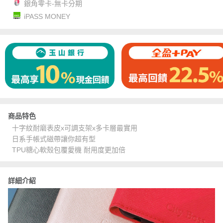
銀角零卡-無卡分期
iPASS MONEY
商品特色
十字紋耐磨表皮x可調支架x多卡層最實用
日系手帳式磁帶讓你超有型
TPU糖心軟殼包覆愛機 耐用度更加倍
詳細介紹