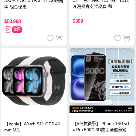
CITY For Vivo Y21 4G / Y21s
ASUS ROG XREAL R1 AR眼鏡
浪漫都會支架皮套-藍
黑 組合優惠
$399
$58,998
贈
免運
【5倍抗衝擊】iPhone 16/15/1
【Apple】Watch S11 GPS 46
4 Pro 500C 3D曲面全覆蓋鋼化
mm M/L
玻璃貼 0.5mm極窄邊框 防指紋