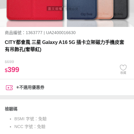
商品編號：1363777 | UA2400016630
CITY都會風 三星 Galaxy A16 5G 插卡立架磁力手機皮套
有吊飾孔(奢華紅)
699
$
399
$
收藏
※不適用優惠券
檢驗碼
BSMI 字號：
免驗
NCC 字號：
免驗