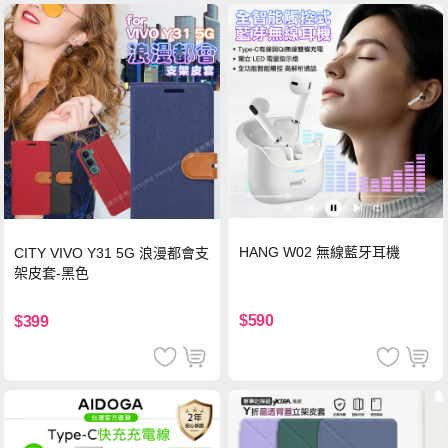
HANG W02 無線藍牙耳機
CITY VIVO Y31 5G 浪漫都會支
架皮套-黑色
$590
$399