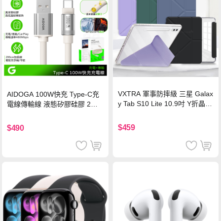
VXTRA 軍事防摔級 三星 Galax
AIDOGA 100W快充 Type-C充
y Tab S10 Lite 10.9吋 Y折晶透
電線傳輸線 液態矽膠硅膠 2M
背蓋立架皮套 含筆槽(經典黑)
支援iPhone17/安卓/手機/平板
$459
$490