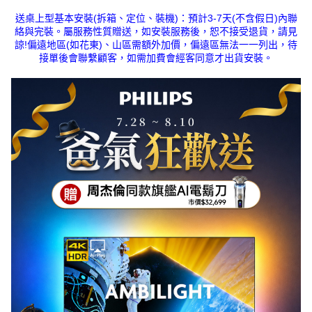
送桌上型基本安裝(拆箱、定位、裝機)：預計3-7天(不含假日)內聯
絡與完裝。屬服務性質贈送，如安裝服務後，恕不接受退貨，請見
諒!偏遠地區(如花東)、山區需額外加價，偏遠區無法一一列出，待
接單後會聯繫顧客，如需加費會經客同意才出貨安裝。