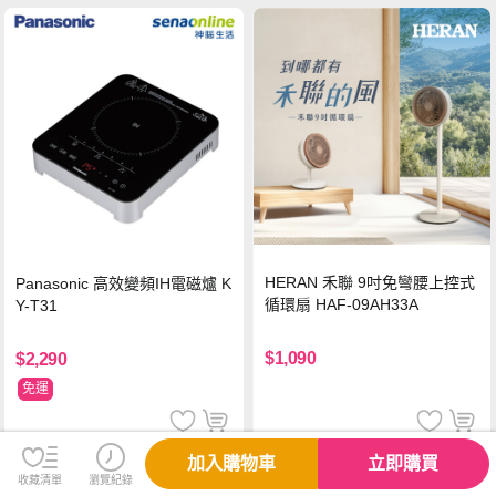
HERAN 禾聯 9吋免彎腰上控式
Panasonic 高效變頻IH電磁爐 K
循環扇 HAF-09AH33A
Y-T31
$1,090
$2,290
免運
加入購物車
立即購買
收藏清單
瀏覽紀錄