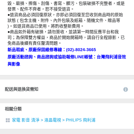
毀、磨損、擦傷、刮傷、書寫、髒污、包裝破損不完整者，或是
發票、配件不齊者，恕不接受退貨。
●退貨商品必須回復原狀，亦即必須回復至您收到商品時的原始
狀態 ( 包含主機、附件、內外包裝及紙箱、隨機文件、贈品等
)。如退貨商品已使用，將酌收整新費用。
●商品如外箱有破損，請勿簽收，並請第一時間反應平台和我
司；為保障雙方權益，商品於開始開箱時，請自行全程錄影，已
免商品後續有責任釐清問題。
新品瑕疵、原廠保固維修專線：(02)-8024-3665
原廠活動諮詢、商品諮詢或協助報修LINE帳號：台灣飛利浦音效
與影像
配送與退換貨需知
相關分類
家電 影音 清淨
>
液晶電視
>
PHILIPS 飛利浦