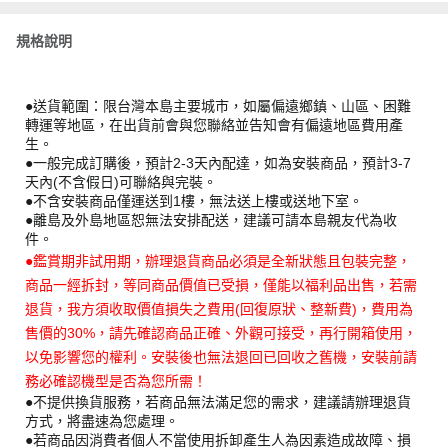
規格說明
●送貨範圍：限台灣本島主要城市，如屬偏遠鄉鎮、山區、困難
轉運等地區，在出貨前會與您聯絡並告知會有偏遠地區費用產
生。
●一般完成訂購後，預計2-3天內配達，如為安裝商品，預計3-7
天內(不含假日)可聯絡與完裝。
●不含安裝商品僅運送到1樓，無法送上樓或送地下室。
●離島及外島地區恕無法安排配送，建議可請本島親友代為收
件。
●鑑賞期非試用期，辦理退貨商品必須是全新狀態且包裝完整，
商品一經拆封，等同商品價值已受損，僅能以福利品出售，若需
退貨，我方須收取價值損失之費用(回復原狀、整新費)，費用為
售價的30%，請先確認商品正確、外觀可接受，再行開箱使用，
以免影響您的權利。安裝後也無法退回已回收之舊機，安裝前請
務必確認機型是否為您所需！
●不提供換貨服務，若商品無法滿足您的需求，建議請辦理退貨
方式，將盡速為您處理。
●若商品因消費者個人不當使用拆卸產生人為因素造成故障、損