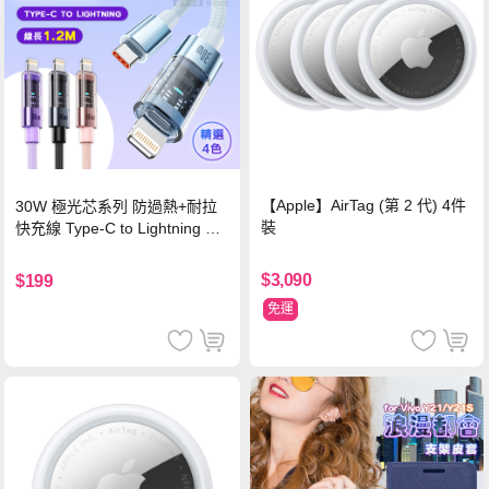
【Apple】AirTag (第 2 代) 4件
30W 極光芯系列 防過熱+耐拉
裝
快充線 Type-C to Lightning 傳
輸充電線(1.2M)黑色
$3,090
$199
免運