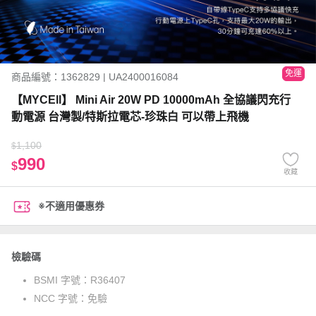
免運
商品編號：1362829 | UA2400016084
【MYCEll】 Mini Air 20W PD 10000mAh 全協議閃充行
動電源 台灣製/特斯拉電芯-珍珠白 可以帶上飛機
1,100
$
990
$
收藏
※不適用優惠券
檢驗碼
BSMI 字號：
R36407
NCC 字號：
免驗