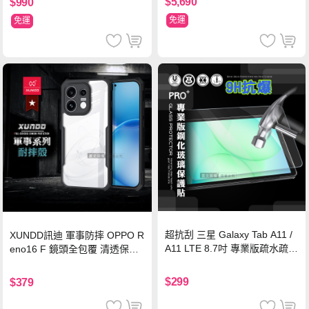
$5,690
$990
免運
免運
超抗刮 三星 Galaxy Tab A11 /
XUNDD訊迪 軍事防摔 OPPO R
A11 LTE 8.7吋 專業版疏水疏油
eno16 F 鏡頭全包覆 清透保護
9H鋼化玻璃膜 平板玻璃貼
殼 手機殼(夜幕黑)
$299
$379