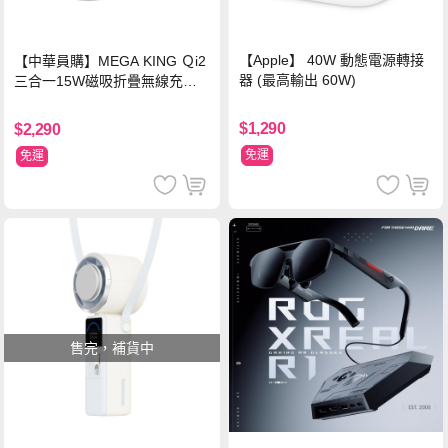
【Apple】 40W 動態電源轉接
【中華員購】MEGA KING Ｑi2
器 (最高輸出 60W)
三合一15W磁吸折疊無線充電
支架 黑
$1,290
$2,290
免運
免運
售完，補貨中