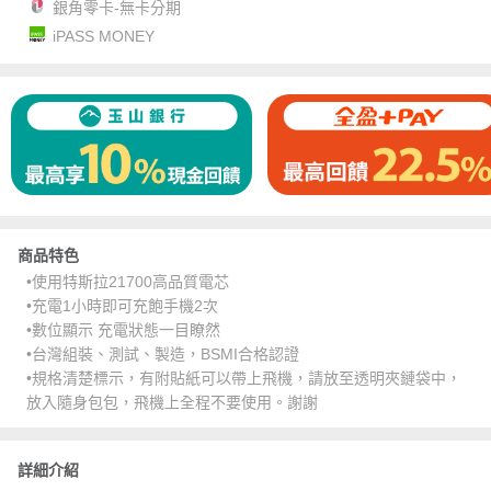
銀角零卡-無卡分期
iPASS MONEY
商品特色
•使用特斯拉21700高品質電芯
•充電1小時即可充飽手機2次
•數位顯示 充電狀態一目瞭然
•台灣組裝、測試、製造，BSMI合格認證
•規格清楚標示，有附貼紙可以帶上飛機，請放至透明夾鏈袋中，
放入隨身包包，飛機上全程不要使用。謝謝
詳細介紹