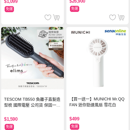
$26,900
$1,099
免運
免運
【買一送一】MUNICHI Mr.QQ
TESCOM TB550 負離子直髮造
FAN 迷你勁速風扇 雪花白
型梳 國際電壓 公司貨 保固一年
【贈台灣製 HER‘S護髮帽】
$499
$1,590
免運
免運