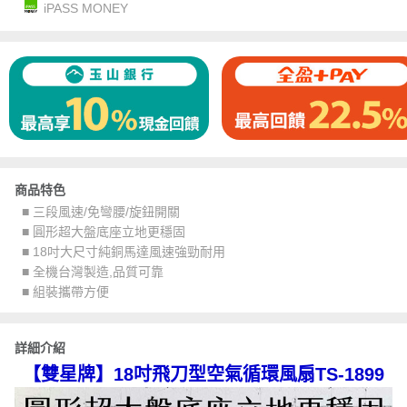
iPASS MONEY
商品特色
■ 三段風速/免彎腰/旋鈕開關
■ 圓形超大盤底座立地更穩固
■ 18吋大尺寸純銅馬達風速強勁耐用
■ 全機台灣製造,品質可靠
■ 組裝攜帶方便
詳細介紹
【雙星牌】18吋飛刀型空氣循環風扇TS-1899