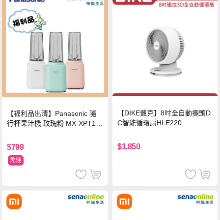
【DIKE戴克】8吋全自動擺頭D
【福利品出清】Panasonic 隨
C智能循環扇HLE220
行杯果汁機 玫瑰粉 MX-XPT10
3-P
$1,850
$799
免運