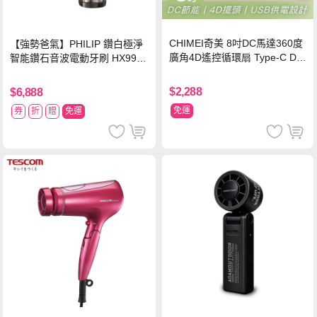
CHIMEI奇美 8吋DC馬達360度
【強勢爸氣】PHILIP 鑽白極淨
廣角4D遙控循環扇 Type-C DF-
智能鑽石音波電動牙刷 HX9924
08X1UM
【贈亮白刷頭】
$2,288
$6,888
免運
券
折
贈
免運