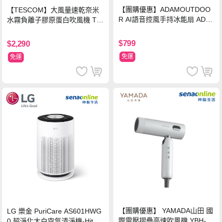
【團購優惠】ADAMOUTDOO
【TESCOM】大風量速乾奈米
R AI語音控風手持冰能扇 ADF
水霧負離子膠原蛋白吹風機 TC
N-HTF520AI
D3000TW 桃紅色 TCD-3000T
W
$799
$2,290
免運
免運
【團購優惠】 YAMADA山田 國
LG 樂金 PuriCare AS601HWG
際電壓摺疊高速吹風機 YBH-12
0 超淨化大白空氣清淨機-Hit 18