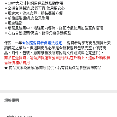
＊18吋大尺寸純銅馬達風速強勁耐用
＊全機台灣製造,品質可靠,使用更安心
＊風速大，涼爽安靜，組裝攜帶方便
＊前後鐵製護網,安全又耐用
＊風速強勁
＊扇葉風速集中、增強風向導流、搭配冷氣使用加強室內循環
＊左右自動擺頭/高度、俯仰角度手動調整
保固 : 一年
★依照消費者保護法規定：
消費者均享有商品到貨七天
猶豫期之權益。但退回商品必須是全新狀態且包裝完整 ( 保持商
品、附件、包裝、廠商紙箱及所有附隨文件或資料之完整性)，
商品在退貨時，請勿把貨運單號直接黏貼在外箱上，造成外箱毀損
需照價補貼費用
★ 商品文案為原廠/廠商所提供，若有變動敬請參照實際商品
規格說明