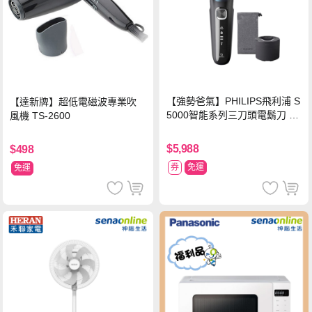
【強勢爸氣】PHILIPS飛利浦 S
【達新牌】超低電磁波專業吹
5000智能系列三刀頭電鬍刀 S5
風機 TS-2600
889/60
$5,988
$498
券
免運
免運