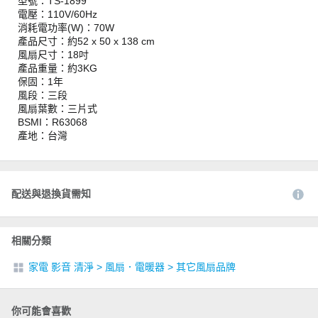
型號：TS-1899
電壓：110V/60Hz
消耗電功率(W)：70W
產品尺寸：約52 x 50 x 138 cm
風扇尺寸：18吋
產品重量：約3KG
保固：1年
風段：三段
風扇葉數：三片式
BSMI：R63068
產地：台灣
配送與退換貨需知
相關分類
家電 影音 清淨
>
風扇．電暖器
>
其它風扇品牌
你可能會喜歡