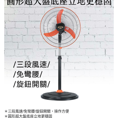
＊三段風速/免彎腰/旋鈕開關，操作方便
＊圓形超大盤底座立地更穩固