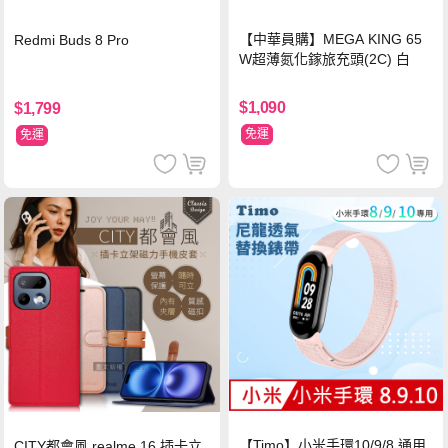
【中華員購】MEGA KING 65
Redmi Buds 8 Pro
W超薄氮化鎵旅充頭(2C) 白
$1,090
$1,799
免運
免運
【Timo】小米手環10/9/8 通用
CITY都會風 realme 16 插卡立