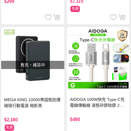
$7,115
$299
免運
售完，補貨中
AIDOGA 100W快充 Type-C充
MEGA KING 10000準固態防爆
電線傳輸線 液態矽膠硅膠 2M
磁吸行動電源 暗影黑
支援iPhone17/安卓/手機/平板
$490
$2,180
免運