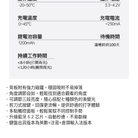
．背板附有強力磁鐵，穩固吸附不易掉落
．角度調節自如，輕鬆找到適合觀看的角度
．可調節三段亮度，隨心搭配七種顏色的漸變光
．剪刀式按鍵，回彈更流暢，提供舒適的打字體驗
．多點觸控面板，輕鬆駕馭不同控制手勢
．升級藍牙 5.2 芯片，自動秒連，不易斷線
．鍵盤出貨版本為英數+注音+倉頡輸入法版本