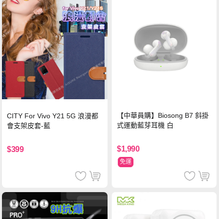
【中華員購】Biosong B7 斜掛
CITY For Vivo Y21 5G 浪漫都
式運動藍芽耳機 白
會支架皮套-藍
$1,990
$399
免運