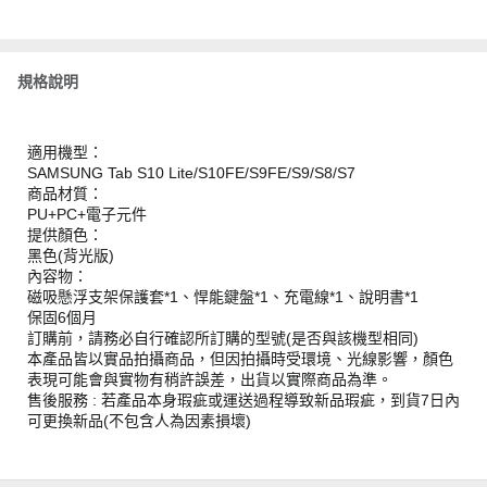
規格說明
適用機型：
SAMSUNG Tab S10 Lite/S10FE/S9FE/S9/S8/S7
商品材質：
PU+PC+電子元件
提供顏色：
黑色(背光版)
內容物：
磁吸懸浮支架保護套*1、悍能鍵盤*1、充電線*1、說明書*1
保固6個月
訂購前，請務必自行確認所訂購的型號(是否與該機型相同)
本產品皆以實品拍攝商品，但因拍攝時受環境、光線影響，顏色
表現可能會與實物有稍許誤差，出貨以實際商品為準。
售後服務 : 若產品本身瑕疵或運送過程導致新品瑕疵，到貨7日內
可更換新品(不包含人為因素損壞)