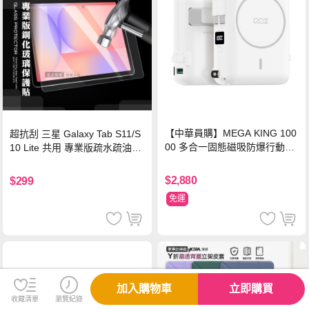
【中華員購】MEGA KING 100
超抗刮 三星 Galaxy Tab S11/S
00 多合一固態磁吸防爆行動電
10 Lite 共用 專業版疏水疏油9H
源 冰曜白
鋼化玻璃膜 平板玻璃貼
$2,880
$299
免運
加入購物車
立即購買
收藏清單
瀏覽紀錄