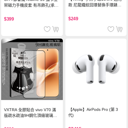
款 尼龍織紋回環替換手環錶帶-
架磁力手機皮套 有吊飾孔(承諾
珍珠粉
黑)
$249
$399
【Apple】AirPods Pro (第 3
VXTRA 全膠貼合 vivo V70 滿
代)
版疏水疏油9H鋼化頂級玻璃貼
保護貼(黑)