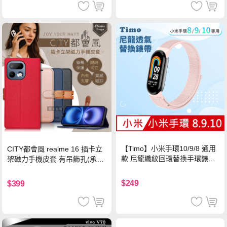
【Timo】小米手環10/9/8 通用
CITY都會風 realme 16 插卡立
款 尼龍織紋回環替換手環錶帶-
架磁力手機皮套 有吊飾孔(承諾
珍珠粉
黑)
$249
$399