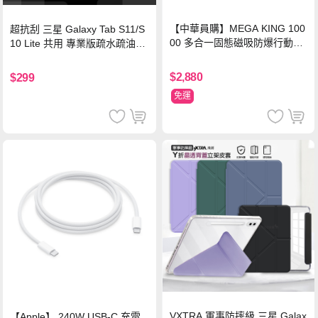
【中華員購】MEGA KING 100
超抗刮 三星 Galaxy Tab S11/S
00 多合一固態磁吸防爆行動電
10 Lite 共用 專業版疏水疏油9H
源 冰曜白
鋼化玻璃膜 平板玻璃貼
$2,880
$299
免運
VXTRA 軍事防摔級 三星 Galax
【Apple】 240W USB-C 充電