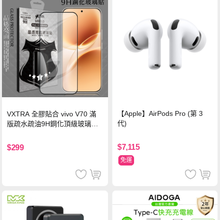
【Apple】AirPods Pro (第 3
VXTRA 全膠貼合 vivo V70 滿
代)
版疏水疏油9H鋼化頂級玻璃貼
保護貼(黑)
$7,115
$299
免運