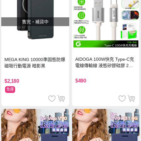
售完，補貨中
AIDOGA 100W快充 Type-C充
MEGA KING 10000準固態防爆
電線傳輸線 液態矽膠硅膠 2M
磁吸行動電源 暗影黑
支援iPhone17/安卓/手機/平板
$490
$2,180
免運