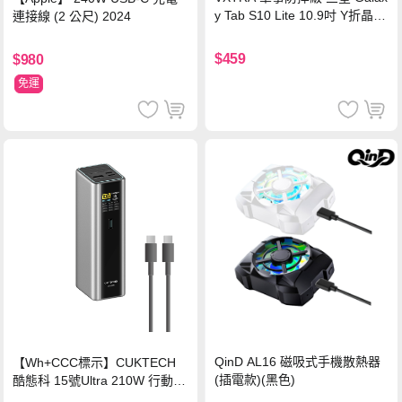
y Tab S10 Lite 10.9吋 Y折晶透
連接線 (2 公尺) 2024
背蓋立架皮套 含筆槽(經典黑)
$459
$980
免運
QinD AL16 磁吸式手機散熱器
【Wh+CCC標示】CUKTECH
(插電款)(黑色)
酷態科 15號Ultra 210W 行動電
源 20000mAh (PB200U) -灰色