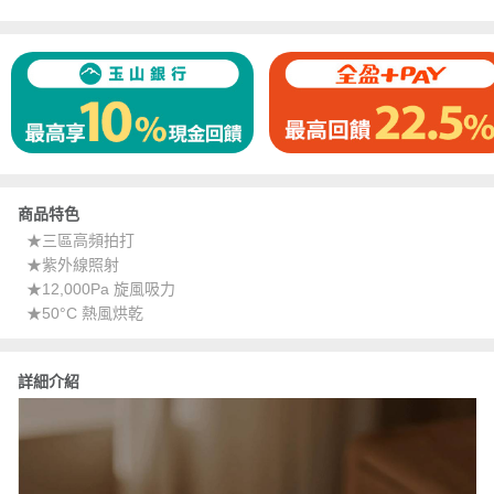
商品特色
★三區高頻拍打
★紫外線照射
★12,000Pa 旋風吸力
★50°C 熱風烘乾
詳細介紹