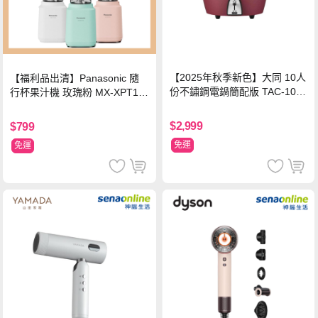
【2025年秋季新色】大同 10人
【福利品出清】Panasonic 隨
份不鏽鋼電鍋簡配版 TAC-10L-
行杯果汁機 玫瑰粉 MX-XPT10
MCRL 莓果紅
3-P
$2,999
$799
免運
免運