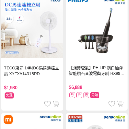
【強勢爸氣】PHILIP 鑽白極淨
TECO東元 14吋DC馬達遙控立
智能鑽石音波電動牙刷 HX992
扇 XYFXA1431BRD
4【贈亮白刷頭】
$6,888
$1,980
券
折
贈
免運
免運