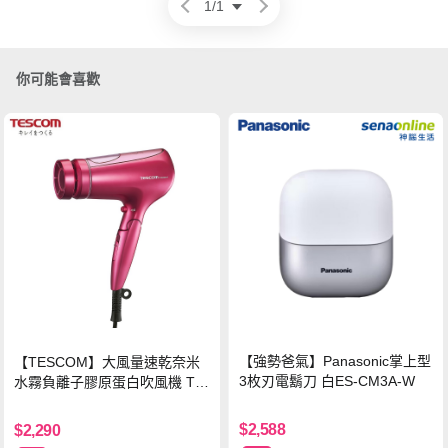
1
/
1
你可能會喜歡
【強勢爸氣】Panasonic掌上型
【TESCOM】大風量速乾奈米
3枚刃電鬍刀 白ES-CM3A-W
水霧負離子膠原蛋白吹風機 TC
D3000TW 桃紅色 TCD-3000T
W
$2,588
$2,290