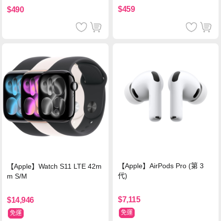
$459
$490
【Apple】AirPods Pro (第 3
【Apple】Watch S11 LTE 42m
代)
m S/M
$7,115
$14,946
免運
免運