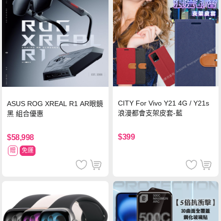
CITY For Vivo Y21 4G / Y21s
ASUS ROG XREAL R1 AR眼鏡
浪漫都會支架皮套-藍
黑 組合優惠
$399
$58,998
贈
免運