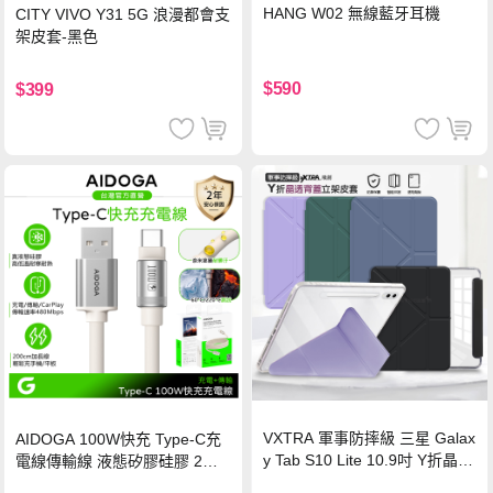
HANG W02 無線藍牙耳機
CITY VIVO Y31 5G 浪漫都會支
架皮套-黑色
$590
$399
VXTRA 軍事防摔級 三星 Galax
AIDOGA 100W快充 Type-C充
y Tab S10 Lite 10.9吋 Y折晶透
電線傳輸線 液態矽膠硅膠 2M
背蓋立架皮套 含筆槽(經典黑)
支援iPhone17/安卓/手機/平板