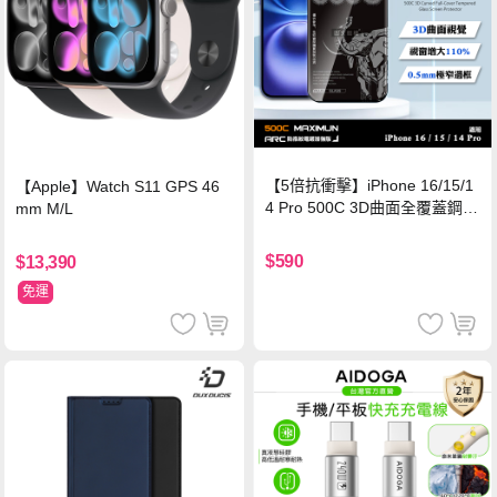
【5倍抗衝擊】iPhone 16/15/1
【Apple】Watch S11 GPS 46
4 Pro 500C 3D曲面全覆蓋鋼化
mm M/L
玻璃貼 0.5mm極窄邊框 防指紋
保護貼
$590
$13,390
免運