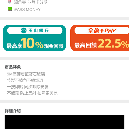
銀角零卡-無卡分期
iPASS MONEY
商品特色
9M高硬度藍寶石玻璃
特製不掉色不鏽鋼環
一按即貼 同步卸除安裝
不起霧 防止反射 拍照更美麗
詳細介紹