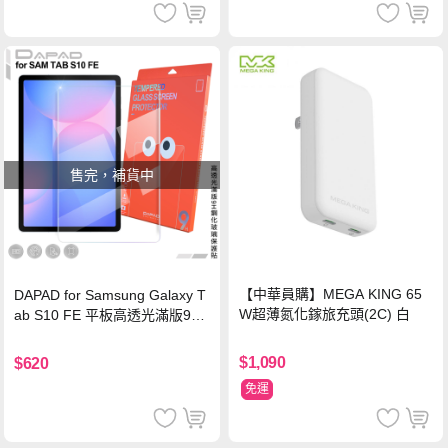
售完，補貨中
【中華員購】MEGA KING 65
DAPAD for Samsung Galaxy T
W超薄氮化鎵旅充頭(2C) 白
ab S10 FE 平板高透光滿版9H
鋼化玻璃保護貼
$1,090
$620
免運