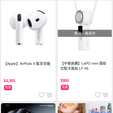
售完，補貨中
【中華員購】LaPO mini 頸掛
【Apple】AirPods 4 藍芽耳機
式製冷風扇 LF-06
$990
$4,265
免運
免運