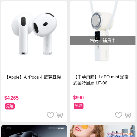
售完，補貨中
【中華員購】LaPO mini 頸掛
【Apple】AirPods 4 藍芽耳機
式製冷風扇 LF-06
$990
$4,265
免運
免運