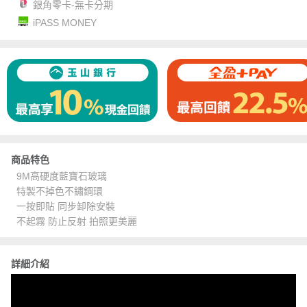
銀角零卡-無卡分期
iPASS MONEY
商品特色
9M高硬度藍寶石玻璃
特製不掉色不鏽鋼環
一按即貼 同步卸除安裝
不起霧 防止反射 拍照更美麗
詳細介紹