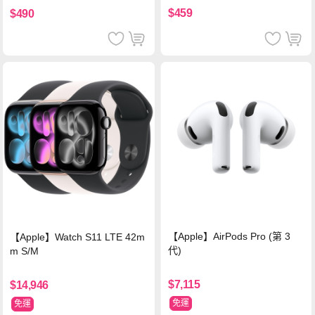
$459
$490
【Apple】AirPods Pro (第 3
【Apple】Watch S11 LTE 42m
代)
m S/M
$7,115
$14,946
免運
免運