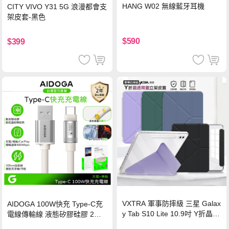
HANG W02 無線藍牙耳機
CITY VIVO Y31 5G 浪漫都會支
架皮套-黑色
$590
$399
VXTRA 軍事防摔級 三星 Galax
AIDOGA 100W快充 Type-C充
y Tab S10 Lite 10.9吋 Y折晶透
電線傳輸線 液態矽膠硅膠 2M
背蓋立架皮套 含筆槽(經典黑)
支援iPhone17/安卓/手機/平板