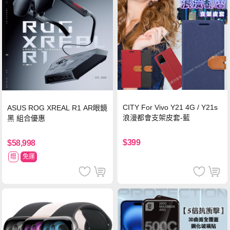
CITY For Vivo Y21 4G / Y21s
ASUS ROG XREAL R1 AR眼鏡
浪漫都會支架皮套-藍
黑 組合優惠
$399
$58,998
贈
免運