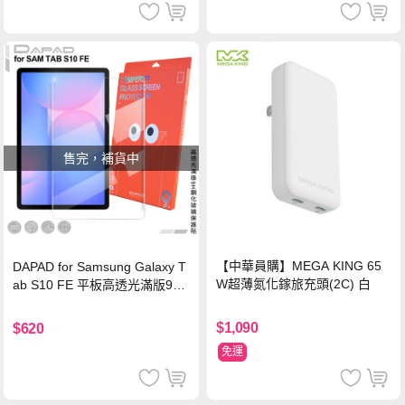
售完，補貨中
【中華員購】MEGA KING 65
DAPAD for Samsung Galaxy T
W超薄氮化鎵旅充頭(2C) 白
ab S10 FE 平板高透光滿版9H
鋼化玻璃保護貼
$1,090
$620
免運