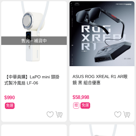
售完，補貨中
ASUS ROG XREAL R1 AR眼
【中華員購】LaPO mini 頸掛
鏡 黑 組合優惠
式製冷風扇 LF-06
$58,998
$990
贈
免運
免運