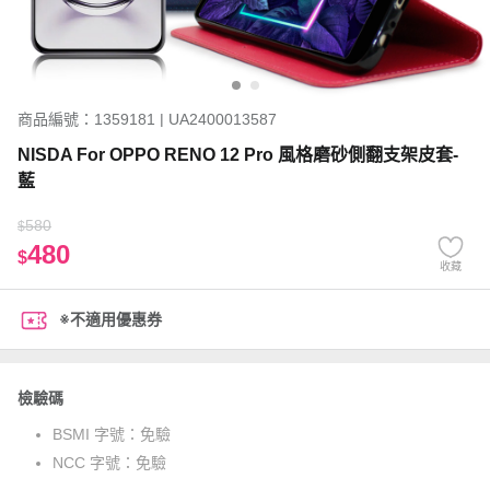
商品編號：1359181 | UA2400013587
NISDA For OPPO RENO 12 Pro 風格磨砂側翻支架皮套-
藍
580
$
480
$
收藏
※不適用優惠券
檢驗碼
BSMI 字號：
免驗
NCC 字號：
免驗