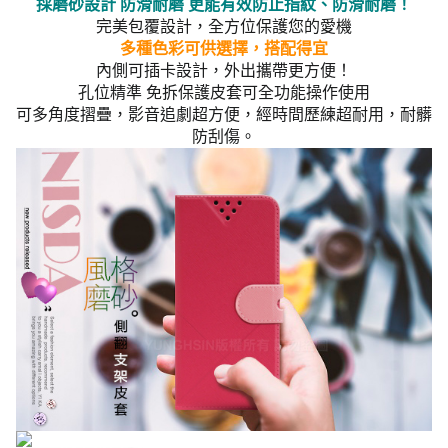
採磨砂設計 防滑耐磨 更能有效防止指紋、防滑耐磨！
完美包覆設計，全方位保護您的愛機
多種色彩可供選擇，搭配得宜
內側可插卡設計，外出攜帶更方便！
孔位精準 免拆保護皮套可全功能操作使用
可多角度摺疊，影音追劇超方便，經時間歷練超耐用，耐髒
防刮傷。