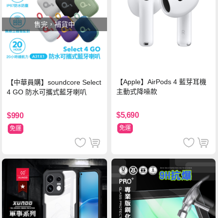
售完，補貨中
【Apple】AirPods 4 藍芽耳機
【中華員購】soundcore Select
主動式降噪款
4 GO 防水可攜式藍牙喇叭
$5,690
$990
免運
免運