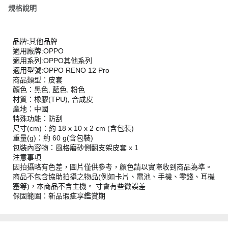
規格說明
品牌:其他品牌
適用廠牌:OPPO
適用系列:OPPO其他系列
適用型號:OPPO RENO 12 Pro
商品類型：皮套
顏色：黑色, 藍色, 粉色
材質：橡膠(TPU), 合成皮
產地：中國
特殊功能：防刮
尺寸(cm)：約 18 x 10 x 2 cm (含包裝)
重量(g)：約 60 g(含包裝)
包裝內容物：風格磨砂側翻支架皮套 x 1
注意事項
因拍攝略有色差，圖片僅供參考，顏色請以實際收到商品為準。
商品不包含協助拍攝之物品(例如卡片、電池、手機、零錢、耳機
塞等)，本商品不含主機。 寸會有些微誤差
保固範圍：新品瑕疵享鑑賞期