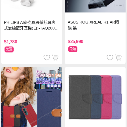
ASUS ROG XREAL R1 AR眼
PHILIPS AI麥克風長續航耳夾
鏡 黑
式無線藍牙耳機(白)-TAQ2000
WT
$25,990
$1,780
免運
免運