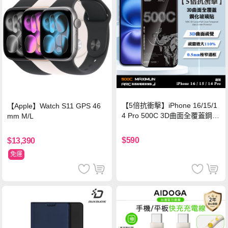
【5倍抗衝擊】iPhone 16/15/1
【Apple】Watch S11 GPS 46
4 Pro 500C 3D曲面全覆蓋鋼化
mm M/L
玻璃貼 0.5mm極窄邊框 防指紋
保護貼
$590
$13,390
免運