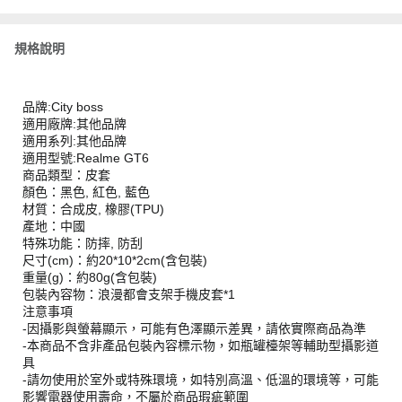
規格說明
品牌:City boss
適用廠牌:其他品牌
適用系列:其他品牌
適用型號:Realme GT6
商品類型：皮套
顏色：黑色, 紅色, 藍色
材質：合成皮, 橡膠(TPU)
產地：中國
特殊功能：防摔, 防刮
尺寸(cm)：約20*10*2cm(含包裝)
重量(g)：約80g(含包裝)
包裝內容物：浪漫都會支架手機皮套*1
注意事項
-因攝影與螢幕顯示，可能有色澤顯示差異，請依實際商品為準
-本商品不含非產品包裝內容標示物，如瓶罐檯架等輔助型攝影道
具
-請勿使用於室外或特殊環境，如特別高溫、低溫的環境等，可能
影響電器使用壽命，不屬於商品瑕疵範圍