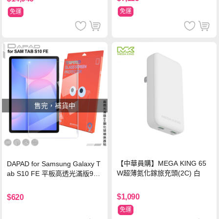
免運
免運
售完，補貨中
【中華員購】MEGA KING 65
DAPAD for Samsung Galaxy T
W超薄氮化鎵旅充頭(2C) 白
ab S10 FE 平板高透光滿版9H
鋼化玻璃保護貼
$1,090
$620
免運