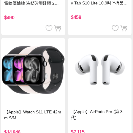
y Tab S10 Lite 10.9吋 Y折晶透
電線傳輸線 液態矽膠硅膠 2M
背蓋立架皮套 含筆槽(經典黑)
支援iPhone17/安卓/手機/平板
$459
$490
【Apple】AirPods Pro (第 3
【Apple】Watch S11 LTE 42m
代)
m S/M
$7,115
$14,946