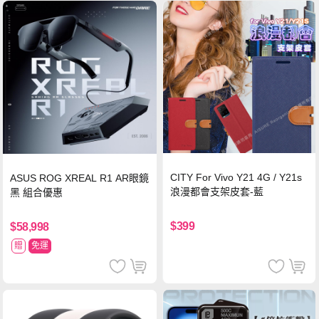
CITY For Vivo Y21 4G / Y21s
ASUS ROG XREAL R1 AR眼鏡
浪漫都會支架皮套-藍
黑 組合優惠
$399
$58,998
贈
免運