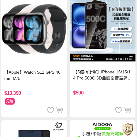
【5倍抗衝擊】iPhone 16/15/1
【Apple】Watch S11 GPS 46
4 Pro 500C 3D曲面全覆蓋鋼化
mm M/L
玻璃貼 0.5mm極窄邊框 防指紋
保護貼
$590
$13,390
免運