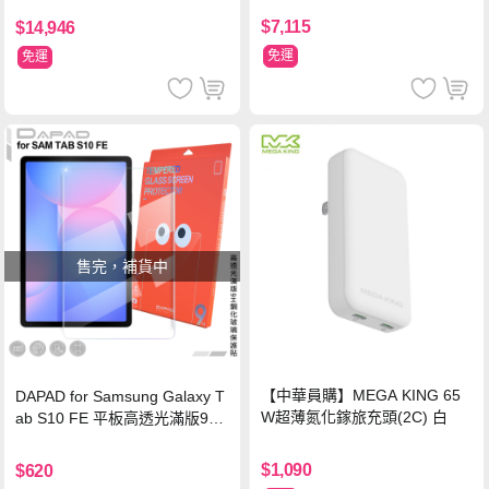
$7,115
$14,946
免運
免運
售完，補貨中
【中華員購】MEGA KING 65
DAPAD for Samsung Galaxy T
W超薄氮化鎵旅充頭(2C) 白
ab S10 FE 平板高透光滿版9H
鋼化玻璃保護貼
$1,090
$620