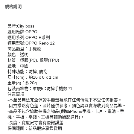
規格說明
品牌:City boss
適用廠牌:OPPO
適用系列:OPPO R系列
適用型號:OPPO Reno 12
商品類型：手機殼
顏色：透明
材質：塑膠(PC), 橡膠(TPU)
產地：中國
特殊功能：防摔, 防刮
尺寸(cm)：約16 x 8 x 1 cm
重量(g)：約20g
包裝內容物：軍規5D防摔手機殼 *1
注意事項
-本產品無法完全保證手機螢幕能在任何情況下不受任何損害。
-因拍攝略有色差，圖片僅供參考，顏色請以實際收到商品為準。
-商品不包含協助拍攝之物品(例如iPhone手機、卡片、電池、手
機、平板、零錢、耳機等輔助攝影道具)。
-長度、寬度尺寸會有些微誤差。
保固範圍：新品瑕疵享鑑賞期