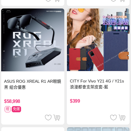
CITY For Vivo Y21 4G / Y21s
ASUS ROG XREAL R1 AR眼鏡
浪漫都會支架皮套-藍
黑 組合優惠
$399
$58,998
贈
免運