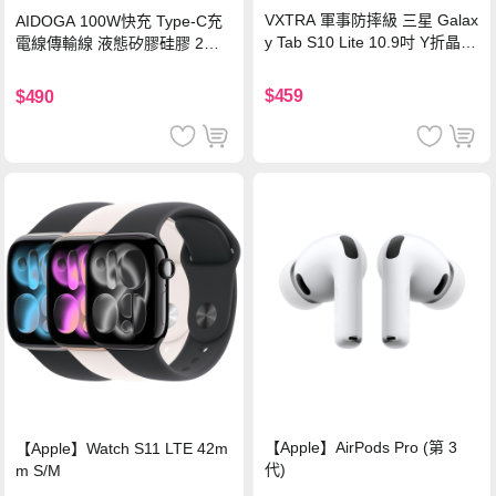
VXTRA 軍事防摔級 三星 Galax
AIDOGA 100W快充 Type-C充
y Tab S10 Lite 10.9吋 Y折晶透
電線傳輸線 液態矽膠硅膠 2M
背蓋立架皮套 含筆槽(經典黑)
支援iPhone17/安卓/手機/平板
$459
$490
【Apple】AirPods Pro (第 3
【Apple】Watch S11 LTE 42m
代)
m S/M