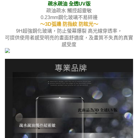
疏水疏油 全透UV版
疏油疏水 觸控超靈敏
0.23mm鋼化玻璃不易碎邊
～3D弧邊 防指紋 防眩光～
9H超強鋼化玻璃，防止螢幕爆裂 高光線穿透率，
可提供使用者感受明亮的畫面舒適度，及畫質不失真的真實
感受度