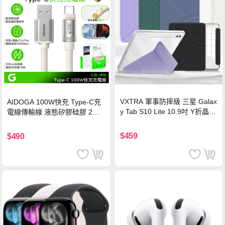
VXTRA 軍事防摔級 三星 Galax
AIDOGA 100W快充 Type-C充
y Tab S10 Lite 10.9吋 Y折晶透
電線傳輸線 液態矽膠硅膠 2M
背蓋立架皮套 含筆槽(經典黑)
支援iPhone17/安卓/手機/平板
$459
$490