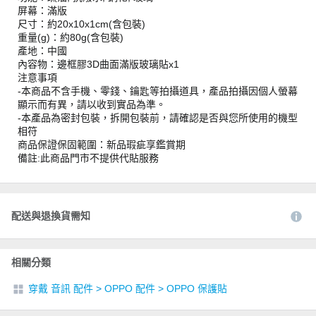
屏幕：滿版
尺寸：約20x10x1cm(含包裝)
重量(g)：約80g(含包裝)
產地：中國
內容物：邊框膠3D曲面滿版玻璃貼x1
注意事項
-本商品不含手機、零錢、鑰匙等拍攝道具，產品拍攝因個人螢幕
顯示而有異，請以收到實品為準。
-本產品為密封包裝，拆開包裝前，請確認是否與您所使用的機型
相符
商品保證保固範圍：新品瑕疵享鑑賞期
備註:此商品門市不提供代貼服務
配送與退換貨需知
相關分類
穿戴 音訊 配件
>
OPPO 配件
>
OPPO 保護貼