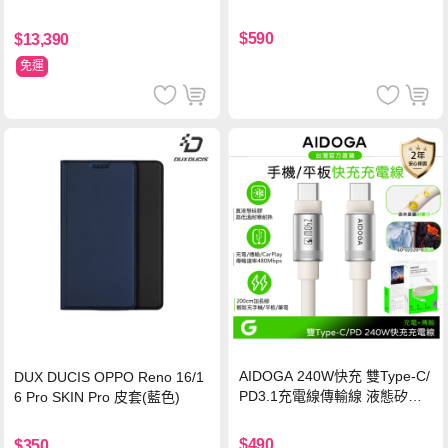
玻璃貼 0.5mm極窄邊框 防指紋
保護貼
$590
$13,390
免運
AIDOGA 240W快充 雙Type-C/
DUX DUCIS OPPO Reno 16/1
PD3.1充電線傳輸線 液態矽膠
6 Pro SKIN Pro 皮套(藍色)
硅膠 2M 支援iPhone17/安卓/手
機/平板/筆電
$490
$350