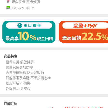
銀角零卡-無卡分期
iPASS MONEY
商品特色
輕鬆立折 解放雙手
氣囊包覆更加防摔
內置隱形筆槽 防丟好收納
智能休眠及喚醒 不須按鍵也ok
軟殼好裝 不傷機
外殼防刮 更安心
詳細介紹