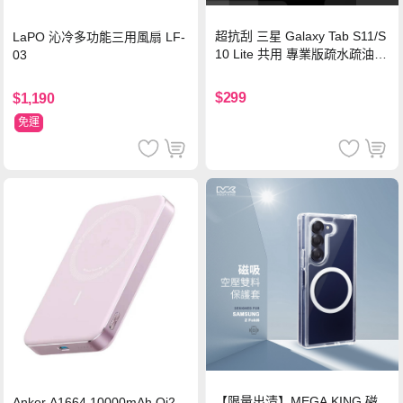
超抗刮 三星 Galaxy Tab S11/S
LaPO 沁冷多功能三用風扇 LF-
10 Lite 共用 專業版疏水疏油9
03
H鋼化玻璃膜 平板玻璃貼
$299
$1,190
免運
【限量出清】MEGA KING 磁
Anker A1664 10000mAh Qi2