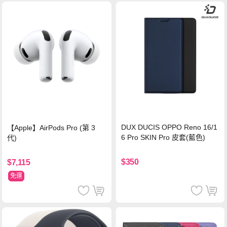
DUX DUCIS OPPO Reno 16/1
【Apple】AirPods Pro (第 3
6 Pro SKIN Pro 皮套(藍色)
代)
$350
$7,115
免運