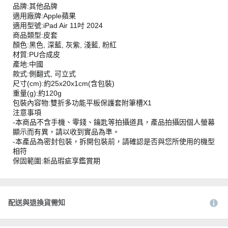
品牌:其他品牌
適用廠牌:Apple蘋果
適用型號:iPad Air 11吋 2024
商品類型:皮套
顏色:黑色, 深藍, 灰紫, 淺藍, 粉紅
材質:PU合成皮
產地:中國
款式:側翻式, 可立式
尺寸(cm):約25x20x1cm(含包裝)
重量(g):約120g
包裝內容物:雙折多功能平板保護套附筆槽X1
注意事項
-本商品不含手機、零錢、鑰匙等拍攝道具，產品拍攝因個人螢幕
顯示而有異，請以收到實品為準。
-本產品為密封包裝，拆開包裝前，請確認是否與您所使用的機型
相符
保固範圍:新品瑕疵享鑑賞期
配送與退換貨需知