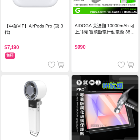
AIDOGA 艾迪伽 10000mAh 可
【中華VIP】AirPods Pro (第 3
上飛機 智能斷電行動電源 38.5
代)
Wh PD雙向快充充電線 鈦銀 台
灣BSMI/中國CCC/歐美CE/FCC
$990
$7,190
認證
免運