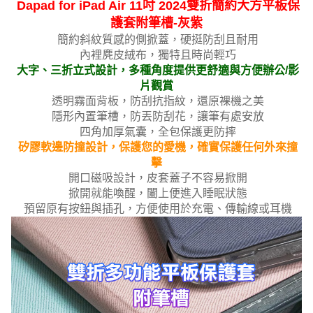
Dapad for iPad Air 11吋 2024雙折簡約大方平板保
護套附筆槽-灰紫
簡約斜紋質感的側掀蓋，硬挺防刮且耐用
內裡麂皮絨布，獨特且時尚輕巧
大字、三折立式設計，多種角度提供更舒適與方便辦公/影
片觀賞
透明霧面背板，防刮抗指紋，還原裸機之美
隱形內置筆槽，防丟防刮花，讓筆有處安放
四角加厚氣囊，全包保護更防摔
矽膠軟邊防撞設計，保護您的愛機，確實保護任何外來撞
擊
開口磁吸設計，皮套蓋子不容易掀開
掀開就能喚醒，闔上便進入睡眠狀態
預留原有按鈕與插孔，方便使用於充電、傳輸線或耳機