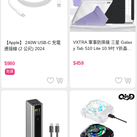
VXTRA 軍事防摔級 三星 Galax
【Apple】 240W USB-C 充電
y Tab S10 Lite 10.9吋 Y折晶透
連接線 (2 公尺) 2024
背蓋立架皮套 含筆槽(經典黑)
$459
$980
免運