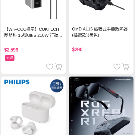
QinD AL16 磁吸式手機散熱器
【Wh+CCC標示】CUKTECH
(插電款)(黑色)
酷態科 15號Ultra 210W 行動電
源 20000mAh (PB200U) -灰色
$290
$2,599
免運