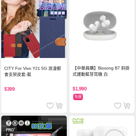
【中華員購】Biosong B7 斜掛
CITY For Vivo Y21 5G 浪漫都
式運動藍芽耳機 白
會支架皮套-藍
$1,990
$399
免運