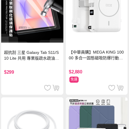
【中華員購】MEGA KING 100
超抗刮 三星 Galaxy Tab S11/S
00 多合一固態磁吸防爆行動電
10 Lite 共用 專業版疏水疏油9H
源 冰曜白
鋼化玻璃膜 平板玻璃貼
$2,880
$299
免運