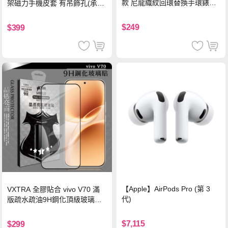
款 尼龍織紋回環替換手環錶帶-
架磁力手機皮套 有吊飾孔(承諾
珍珠粉
黑)
$249
$399
【Apple】AirPods Pro (第 3
VXTRA 全膠貼合 vivo V70 滿
代)
版疏水疏油9H鋼化頂級玻璃貼
保護貼(黑)
$7,115
$299