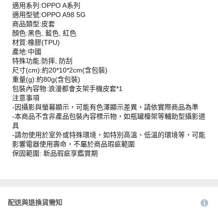
適用系列:OPPO A系列
適用型號:OPPO A98 5G
商品類型:皮套
顏色:黑色, 藍色, 紅色
材質:橡膠(TPU)
產地:中國
特殊功能:防摔, 防刮
尺寸(cm):約20*10*2cm(含包裝)
重量(g):約80g(含包裝)
包裝內容物:浪漫都會支架手機皮套*1
注意事項
-因攝影與螢幕顯示，可能有色澤顯示差異，請依實際商品為準
-本商品不含非產品包裝內容標示物，如瓶罐檯架等輔助型攝影道
具
-請勿使用於室外或特殊環境，如特別高溫、低溫的環境等，可能
影響電器使用壽命，不屬於商品瑕疵範圍
保固範圍: 新品瑕疵享鑑賞期
配送與退換貨需知