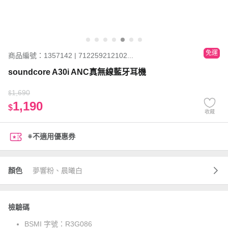
免運
商品編號：1357142 | 712259212102...
soundcore A30i ANC真無線藍牙耳機
1,690
$
1,190
$
收藏
※不適用優惠券
顏色
夢響粉、晨曦白
檢驗碼
BSMI 字號：
R3G086