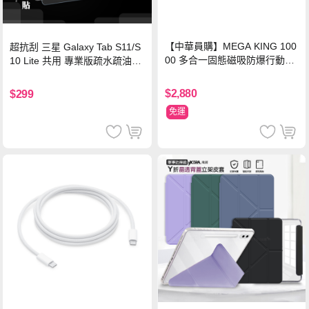
【中華員購】MEGA KING 100
超抗刮 三星 Galaxy Tab S11/S
00 多合一固態磁吸防爆行動電
10 Lite 共用 專業版疏水疏油9H
源 冰曜白
鋼化玻璃膜 平板玻璃貼
$2,880
$299
免運