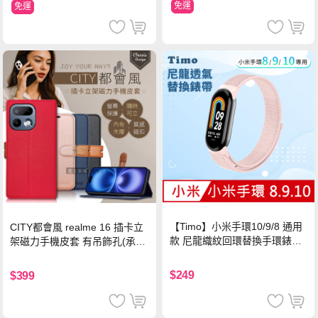
免運
免運
【Timo】小米手環10/9/8 通用
CITY都會風 realme 16 插卡立
款 尼龍織紋回環替換手環錶帶-
架磁力手機皮套 有吊飾孔(承諾
珍珠粉
黑)
$249
$399