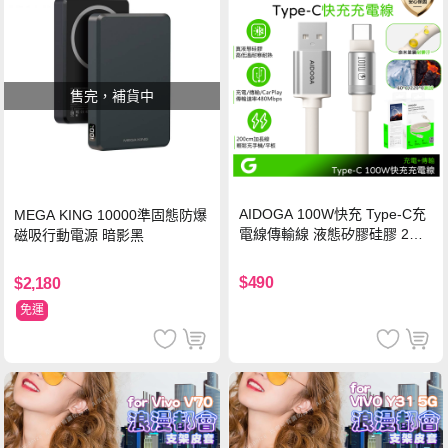
售完，補貨中
AIDOGA 100W快充 Type-C充
MEGA KING 10000準固態防爆
電線傳輸線 液態矽膠硅膠 2M
磁吸行動電源 暗影黑
支援iPhone17/安卓/手機/平板
$490
$2,180
免運