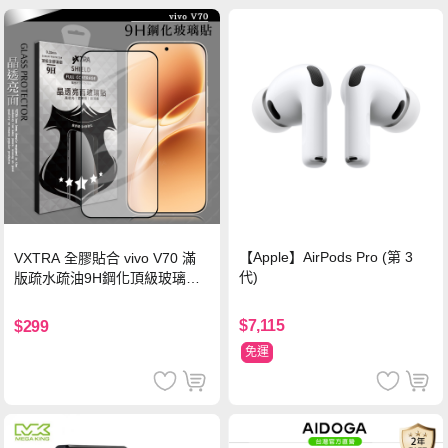
【Apple】AirPods Pro (第 3
VXTRA 全膠貼合 vivo V70 滿
代)
版疏水疏油9H鋼化頂級玻璃貼
保護貼(黑)
$7,115
$299
免運