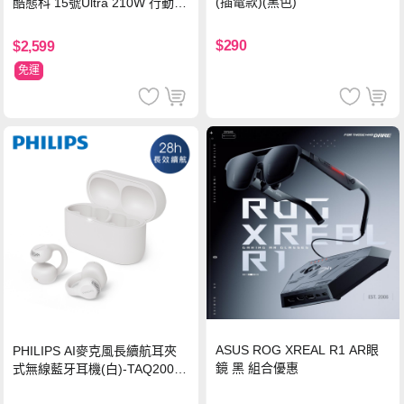
(插電款)(黑色)
酷態科 15號Ultra 210W 行動電
源 20000mAh (PB200U) -灰色
$290
$2,599
免運
ASUS ROG XREAL R1 AR眼
PHILIPS AI麥克風長續航耳夾
鏡 黑 組合優惠
式無線藍牙耳機(白)-TAQ2000
WT