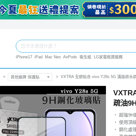
iPhone17
iPad
Mac Neo
AirPods
衛生紙
LG家電租賃服務
VXTRA 全膠貼合 vivo Y28s 5G 滿版
其他廠牌 保護貼
VXTR
疏油9
‧ 超強9
‧ 使用頂
‧ 鋼化處