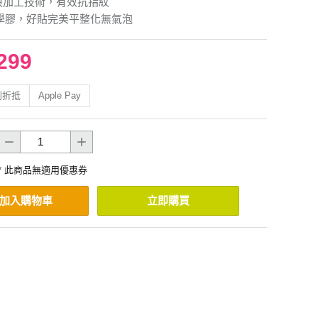
膜加工技術，有效抗指紋
光學膠，好貼完美平整化無氣泡
299
利折抵
Apple Pay
* 此商品無適用優惠券
加入購物車
立即購買