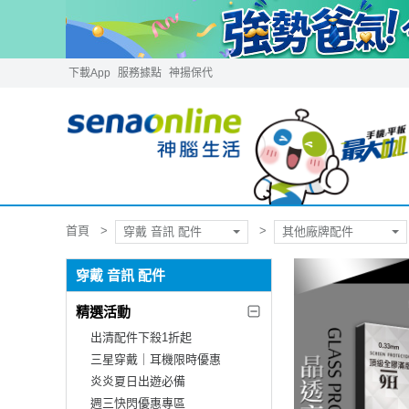
下載App
服務據點
神揚保代
首頁
穿戴 音訊 配件
其他廠牌配件
穿戴 音訊 配件
精選活動
出清配件下殺1折起
三星穿戴｜耳機限時優惠
炎炎夏日出遊必備
週三快閃優惠專區