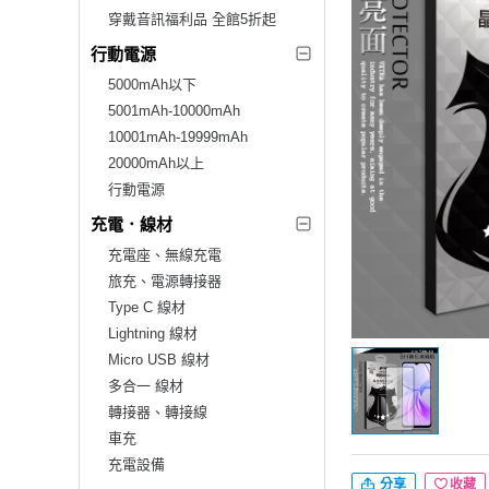
穿戴音訊福利品 全館5折起
行動電源
5000mAh以下
5001mAh-10000mAh
10001mAh-19999mAh
20000mAh以上
行動電源
充電．線材
充電座、無線充電
旅充、電源轉接器
Type C 線材
Lightning 線材
Micro USB 線材
多合一 線材
轉接器、轉接線
車充
充電設備
分享
收藏