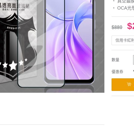
‧ 真空鍍
‧ OCA
$
$880
信用卡紅
數量
優惠券