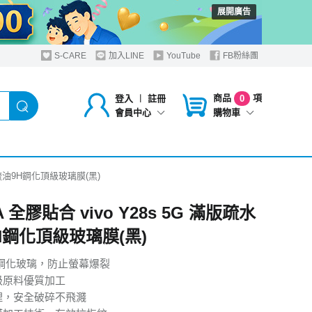
展開廣告
S-CARE
加入LINE
YouTube
FB粉絲團
商品
項
登入
︱
註冊
0
購物車
會員中心
疏水疏油9H鋼化頂級玻璃膜(黑)
A 全膠貼合 vivo Y28s 5G 滿版疏水
H鋼化頂級玻璃膜(黑)
H鋼化玻璃，防止螢幕爆裂
級原料優質加工
理，安全破碎不飛濺