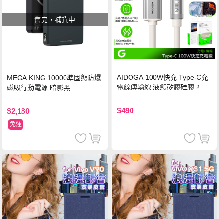
售完，補貨中
AIDOGA 100W快充 Type-C充
MEGA KING 10000準固態防爆
電線傳輸線 液態矽膠硅膠 2M
磁吸行動電源 暗影黑
支援iPhone17/安卓/手機/平板
$490
$2,180
免運