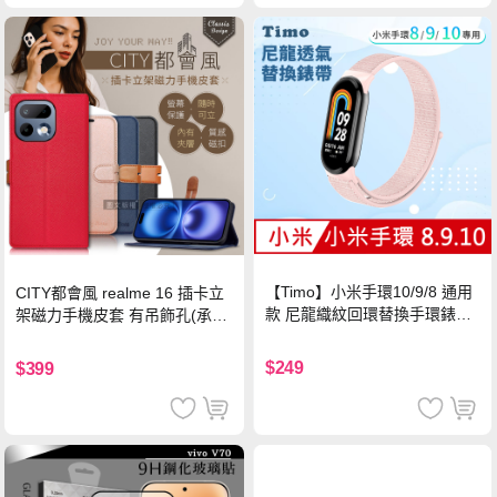
【Timo】小米手環10/9/8 通用
CITY都會風 realme 16 插卡立
款 尼龍織紋回環替換手環錶帶-
架磁力手機皮套 有吊飾孔(承諾
珍珠粉
黑)
$249
$399