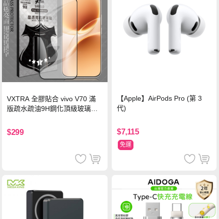
【Apple】AirPods Pro (第 3
VXTRA 全膠貼合 vivo V70 滿
代)
版疏水疏油9H鋼化頂級玻璃貼
保護貼(黑)
$7,115
$299
免運