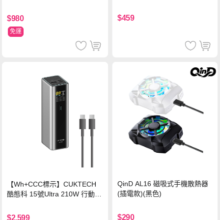
背蓋立架皮套 含筆槽(經典黑)
$459
$980
免運
QinD AL16 磁吸式手機散熱器
【Wh+CCC標示】CUKTECH
(插電款)(黑色)
酷態科 15號Ultra 210W 行動電
源 20000mAh (PB200U) -灰色
$290
$2,599