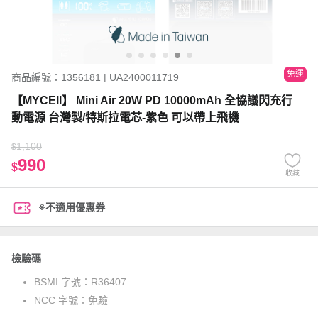
免運
商品編號：1356181 | UA2400011719
【MYCEll】 Mini Air 20W PD 10000mAh 全協議閃充行
動電源 台灣製/特斯拉電芯-紫色 可以帶上飛機
1,100
$
990
$
收藏
※不適用優惠券
檢驗碼
BSMI 字號：
R36407
NCC 字號：
免驗