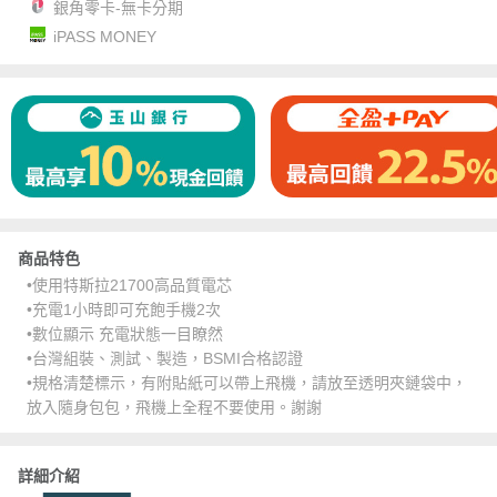
銀角零卡-無卡分期
iPASS MONEY
商品特色
•使用特斯拉21700高品質電芯
•充電1小時即可充飽手機2次
•數位顯示 充電狀態一目瞭然
•台灣組裝、測試、製造，BSMI合格認證
•規格清楚標示，有附貼紙可以帶上飛機，請放至透明夾鏈袋中，
放入隨身包包，飛機上全程不要使用。謝謝
詳細介紹