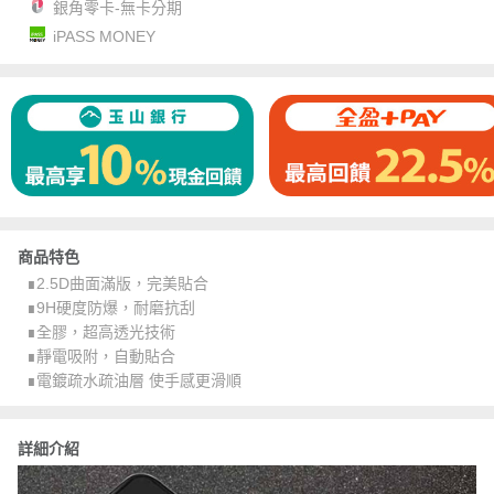
銀角零卡-無卡分期
iPASS MONEY
商品特色
∎2.5D曲面滿版，完美貼合
∎9H硬度防爆，耐磨抗刮
∎全膠，超高透光技術
∎靜電吸附，自動貼合
∎電鍍疏水疏油層 使手感更滑順
詳細介紹