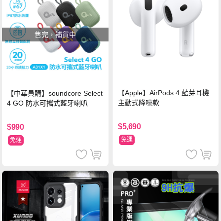
售完，補貨中
【Apple】AirPods 4 藍芽耳機
【中華員購】soundcore Select
主動式降噪款
4 GO 防水可攜式藍牙喇叭
$5,690
$990
免運
免運