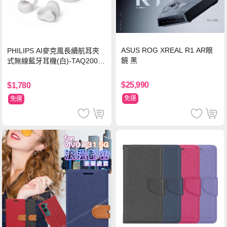
ASUS ROG XREAL R1 AR眼
PHILIPS AI麥克風長續航耳夾
鏡 黑
式無線藍牙耳機(白)-TAQ2000
WT
$25,990
$1,780
免運
免運