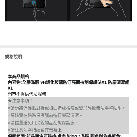
規格說明
本商品規格
內容物:全膠滿版 9H鋼化玻璃防汙亮面抗刮保護貼X1 防塵清潔組
X1
門市不提供代貼服務
★注意事項：
※請勿將保護貼對折或扭曲造成摺痕或變形導致無法平整貼附。
※請確實在黏貼保護膜前進行螢幕清潔。
※請儘量避免用尖銳物品刮擦保護膜。
※請注意勿將指紋留在螢幕上
保固範圍:新品瑕疵可退換(此款皆為3D滿版,顏色則為邊框色)