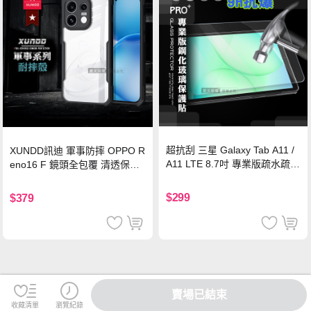
超抗刮 三星 Galaxy Tab A11 /
XUNDD訊迪 軍事防摔 OPPO R
A11 LTE 8.7吋 專業版疏水疏油
eno16 F 鏡頭全包覆 清透保護
9H鋼化玻璃膜 平板玻璃貼
殼 手機殼(夜幕黑)
$299
$379
賣場已結束
收藏清單
瀏覽紀錄