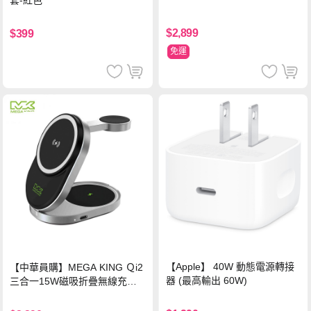
套-紅色
$2,899
$399
免運
【Apple】 40W 動態電源轉接
【中華員購】MEGA KING Ｑi2
器 (最高輸出 60W)
三合一15W磁吸折疊無線充電
支架 黑