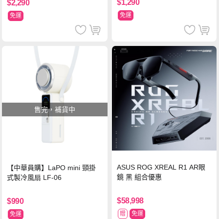
$1,290
$2,290
免運
免運
售完，補貨中
ASUS ROG XREAL R1 AR眼
【中華員購】LaPO mini 頸掛
鏡 黑 組合優惠
式製冷風扇 LF-06
$58,998
$990
贈
免運
免運