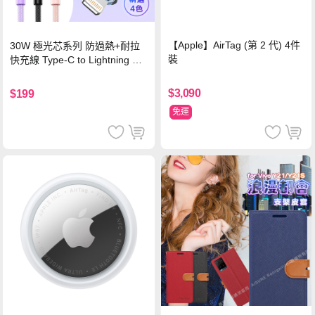
【Apple】AirTag (第 2 代) 4件
30W 極光芯系列 防過熱+耐拉
裝
快充線 Type-C to Lightning 傳
輸充電線(1.2M)黑色
$3,090
$199
免運