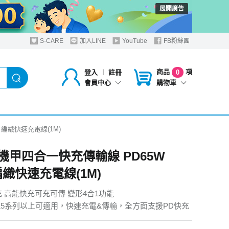
展開廣告
S-CARE
加入LINE
YouTube
FB粉絲團
商品
項
登入
︱
註冊
0
購物車
會員中心
 編織快速充電線(1M)
I 機甲四合一快充傳輸線 PD65W
編織快速充電線(1M)
充 高能快充可充可傳 變形4合1功能
ne 15系列以上可適用，快速充電&傳輸，全方面支援PD快充