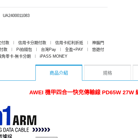
︱
UA2400011083
次付款
︱
信用卡分期付款
︱
信用卡紅利折抵
︱
神腦門
y付款
︱
Pi拍錢包
︱
台灣Pay
︱
全盈+PAY
︱
悠遊付
銀角零卡-無卡分期
︱
iPASS MONEY
商品介紹
規格
AWEI 機甲四合一快充傳輸線 PD65W 27W