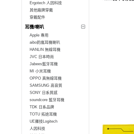
Ergotech 人因科技
其他廠牌穿戴
穿戴配件
耳機/喇叭
Apple 專用
aibo鈞嵐耳機喇叭
HANLIN 無線耳機
JVC 日本時尚
Jabees藍牙耳機
MI 小米耳機
OPPO 真無線耳機
SAMSUNG 高音質
SONY 日系質感
soundcore 藍牙耳機
TDK 日系品牌
TOTU 拓途耳機
UE羅技Logitech
人因科技