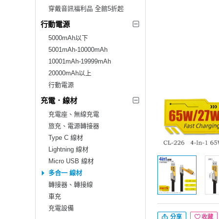
穿戴音訊福利品 全館5折起
行動電源
5000mAh以下
5001mAh-10000mAh
10001mAh-19999mAh
20000mAh以上
行動電源
充電．線材
充電座、無線充電
旅充、電源轉接器
Type C 線材
Lightning 線材
Micro USB 線材
多合一 線材
轉接器、轉接線
車充
充電設備
分享
收藏