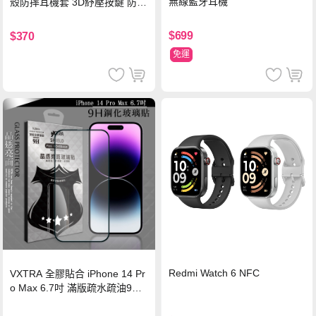
無線藍牙耳機
殼防摔耳機套 3D紓壓按鍵 防開
鎖扣 附心形掛勾(懷舊灰)
$699
$370
免運
Redmi Watch 6 NFC
VXTRA 全膠貼合 iPhone 14 Pr
o Max 6.7吋 滿版疏水疏油9H
鋼化頂級玻璃膜(黑)