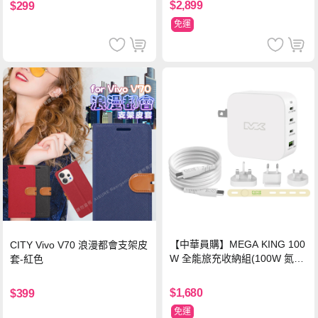
$2,899
$299
免運
【中華員購】MEGA KING 100
CITY Vivo V70 浪漫都會支架皮
W 全能旅充收納組(100W 氮化
套-紅色
鎵旅充頭 +100W高速充電線附
萬國轉接器)
$1,680
$399
免運