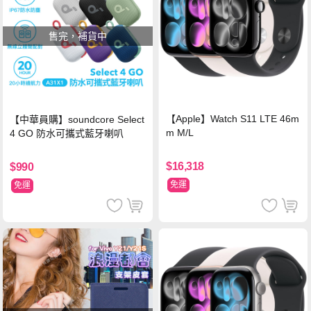
售完，補貨中
【Apple】Watch S11 LTE 46m
【中華員購】soundcore Select
m M/L
4 GO 防水可攜式藍牙喇叭
$16,318
$990
免運
免運