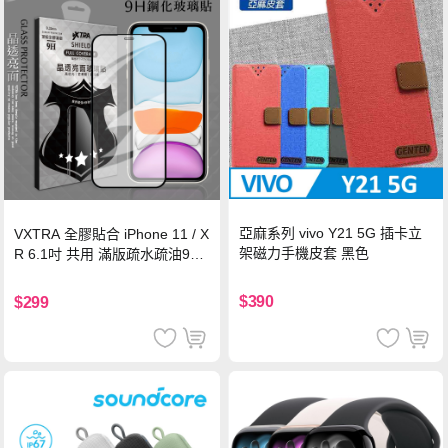
亞麻系列 vivo Y21 5G 插卡立
VXTRA 全膠貼合 iPhone 11 / X
架磁力手機皮套 黑色
R 6.1吋 共用 滿版疏水疏油9H
鋼化頂級玻璃膜(黑)
$390
$299