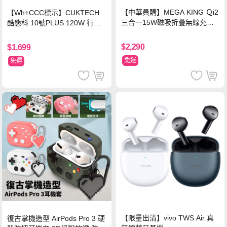
【中華員購】MEGA KING Ｑi2
【Wh+CCC標示】CUKTECH
三合一15W磁吸折疊無線充電
酷態科 10號PLUS 120W 行動
支架 黑
電源 15000mAh (PB150P)-黑
色
$2,290
$1,699
免運
免運
【限量出清】vivo TWS Air 真
復古掌機造型 AirPods Pro 3 硬