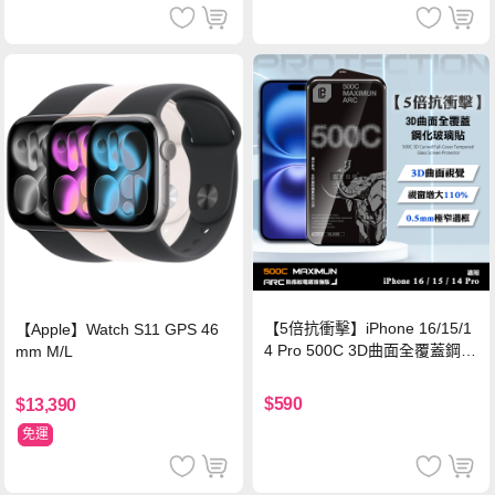
【5倍抗衝擊】iPhone 16/15/1
【Apple】Watch S11 GPS 46
4 Pro 500C 3D曲面全覆蓋鋼化
mm M/L
玻璃貼 0.5mm極窄邊框 防指紋
保護貼
$590
$13,390
免運