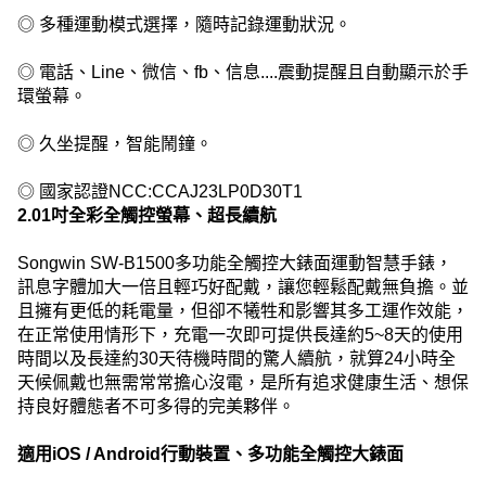
◎ 多種運動模式選擇，隨時記錄運動狀況。
◎ 電話、Line、微信、fb、信息....震動提醒且自動顯示於手
環螢幕。
◎ 久坐提醒，智能鬧鐘。
◎ 國家認證NCC:CCAJ23LP0D30T1
2.01吋全彩全觸控螢幕、超長續航
Songwin SW-B1500多功能全觸控大錶面運動智慧手錶，
訊息字體加大一倍且輕巧好配戴，讓您輕鬆配戴無負擔。並
且擁有更低的耗電量，但卻不犧牲和影響其多工運作效能，
在正常使用情形下，充電一次即可提供長達約5~8天的使用
時間以及長達約30天待機時間的驚人續航，就算24小時全
天候佩戴也無需常常擔心沒電，是所有追求健康生活、想保
持良好體態者不可多得的完美夥伴。
適用iOS / Android行動裝置、多功能全觸控大錶面