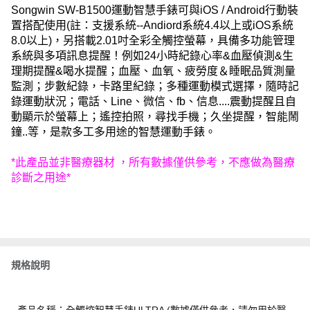
Songwin SW-B1500運動智慧手錶可與iOS / Android行動裝
置搭配使用(註：支援系統--Andiord系統4.4以上或iOS系統
8.0以上)，另搭載2.01吋全彩全觸控螢幕，具備多功能管理
系統與多項訊息提醒！例如24小時紀錄心率&血壓偵測&生
理期提醒&喝水提醒；血壓、血氧、疲勞度＆睡眠品質測量
監測；步數紀錄，卡路里紀錄；多種運動模式選擇，隨時記
錄運動狀況；電話、Line、微信、fb、信息....震動提醒且自
動顯示於螢幕上；遙控拍照，尋找手機；久坐提醒，智能鬧
鐘..等，是款多工多用途的智慧運動手錶。
*此產品並非醫療器材 ，所有數據僅供參考，不應做為醫療
診斷之用途*
規格說明