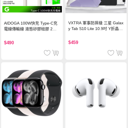
VXTRA 軍事防摔級 三星 Galax
AIDOGA 100W快充 Type-C充
y Tab S10 Lite 10.9吋 Y折晶透
電線傳輸線 液態矽膠硅膠 2M
背蓋立架皮套 含筆槽(經典黑)
支援iPhone17/安卓/手機/平板
$459
$490