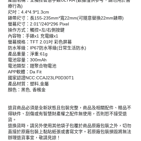
產品名稱：全觸控智慧手錶ULTRA (數據僅供參考，請勿用於醫
療行為)
尺吋：4.4*4.9*1.3cm
錶帶尺寸：長155-235mm*寬22mm(可隨意替換22mm錶帶)
螢幕尺寸：2.01"/240*296 Pixel
操作方式：觸控+左/右側按鍵
內容物：手錶x1 充電線x1
螢幕規格：TFT 2.01吋 彩色屏幕
防水等級：IP67防水等級(日常生活防水)
產品重量：淨重:61g
電池容量：300mAh
電池類型：鋰聚合物電池
APP軟體：Da Fit
國家認證NCC:CCAJ23LP0D30T1
產品材質：塑料,金屬
顏色：黑色, 香檳金
退貨商品必須是全新狀態且包裝完整，商品及相關配件、贈品不
得缺件、刮傷或有智慧財產權之配件無使用，否則恕不接受退
貨。
退換貨時，請另外使用其他袋子包覆於商品原廠包裝之外，切勿
直接於原廠包裝上黏貼紙張或書寫文字。若原廠包裝損毀將無法
辦理退貨事宜，敬請見諒！