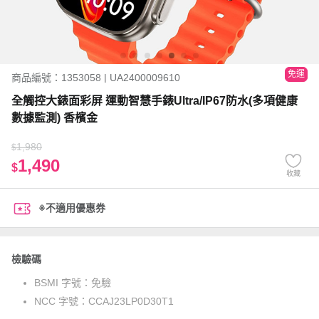
免運
商品編號：1353058 | UA2400009610
全觸控大錶面彩屏 運動智慧手錶Ultra/IP67防水(多項健康
數據監測) 香檳金
1,980
$
1,490
$
收藏
※不適用優惠券
檢驗碼
BSMI 字號：
免驗
NCC 字號：
CCAJ23LP0D30T1