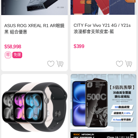
CITY For Vivo Y21 4G / Y21s
ASUS ROG XREAL R1 AR眼鏡
浪漫都會支架皮套-藍
黑 組合優惠
$399
$58,998
贈
免運