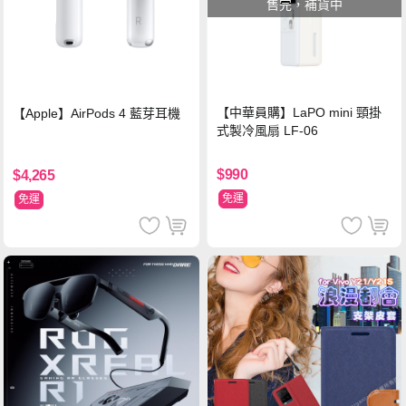
售完，補貨中
【中華員購】LaPO mini 頸掛
【Apple】AirPods 4 藍芽耳機
式製冷風扇 LF-06
$990
$4,265
免運
免運