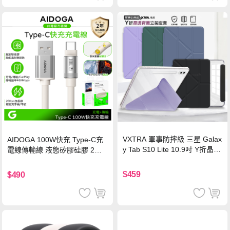
VXTRA 軍事防摔級 三星 Galax
AIDOGA 100W快充 Type-C充
y Tab S10 Lite 10.9吋 Y折晶透
電線傳輸線 液態矽膠硅膠 2M
背蓋立架皮套 含筆槽(經典黑)
支援iPhone17/安卓/手機/平板
$459
$490