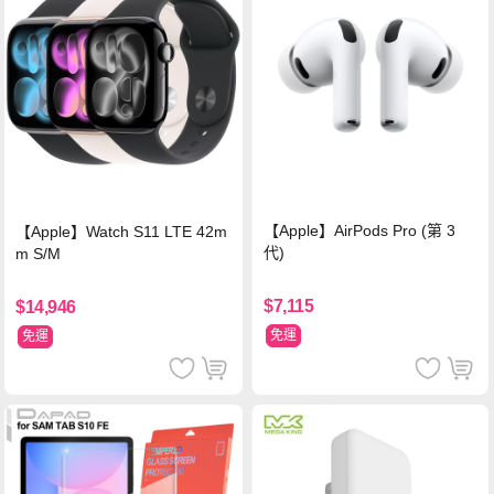
【Apple】AirPods Pro (第 3
【Apple】Watch S11 LTE 42m
代)
m S/M
$7,115
$14,946
免運
免運