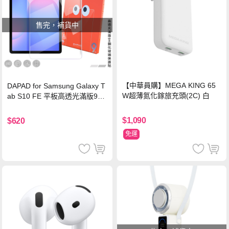
售完，補貨中
【中華員購】MEGA KING 65
DAPAD for Samsung Galaxy T
W超薄氮化鎵旅充頭(2C) 白
ab S10 FE 平板高透光滿版9H
鋼化玻璃保護貼
$1,090
$620
免運