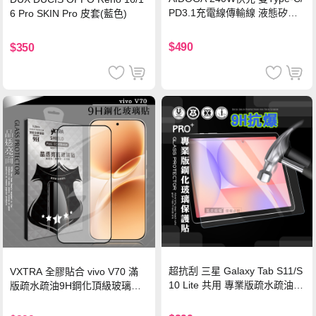
PD3.1充電線傳輸線 液態矽膠
6 Pro SKIN Pro 皮套(藍色)
硅膠 2M 支援iPhone17/安卓/手
機/平板/筆電
$490
$350
超抗刮 三星 Galaxy Tab S11/S
VXTRA 全膠貼合 vivo V70 滿
10 Lite 共用 專業版疏水疏油9
版疏水疏油9H鋼化頂級玻璃貼
H鋼化玻璃膜 平板玻璃貼
保護貼(黑)