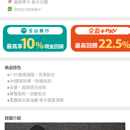
銀角零卡-無卡分期
iPASS MONEY
商品特色
∎2.5D曲面滿版，完美貼合
∎9H硬度防爆，耐磨抗刮
∎全膠，超高透光技術
∎靜電吸附，自動貼合
∎電鍍疏水疏油層 使手感更滑順
詳細介紹