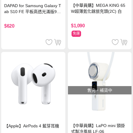
【中華員購】MEGA KING 65
DAPAD for Samsung Galaxy T
W超薄氮化鎵旅充頭(2C) 白
ab S10 FE 平板高透光滿版9H
鋼化玻璃保護貼
$1,090
$620
免運
售完，補貨中
【中華員購】LaPO mini 頸掛
【Apple】AirPods 4 藍芽耳機
式製冷風扇 LF-06