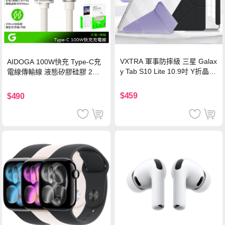
VXTRA 軍事防摔級 三星 Galax
AIDOGA 100W快充 Type-C充
y Tab S10 Lite 10.9吋 Y折晶透
電線傳輸線 液態矽膠硅膠 2M
背蓋立架皮套 含筆槽(經典黑)
支援iPhone17/安卓/手機/平板
$459
$490