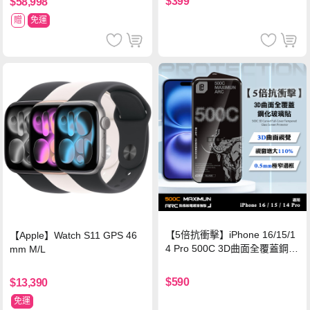
$399
$58,998
贈
免運
【5倍抗衝擊】iPhone 16/15/1
【Apple】Watch S11 GPS 46
4 Pro 500C 3D曲面全覆蓋鋼化
mm M/L
玻璃貼 0.5mm極窄邊框 防指紋
保護貼
$590
$13,390
免運