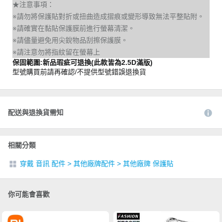
★注意事項：
※請勿將保護貼對折或扭曲造成摺痕或變形導致無法平整貼附。
※請確實在黏貼保護膜前進行螢幕清潔。
※請儘量避免用尖銳物品刮擦保護膜。
※請注意勿將指紋留在螢幕上
保固範圍:新品瑕疵可退換(此款皆為2.5D滿版)
型號購買前請再確認/不提供型號錯誤退換貨
配送與退換貨需知
相關分類
穿戴 音訊 配件
>
其他廠牌配件
>
其他廠牌 保護貼
你可能會喜歡