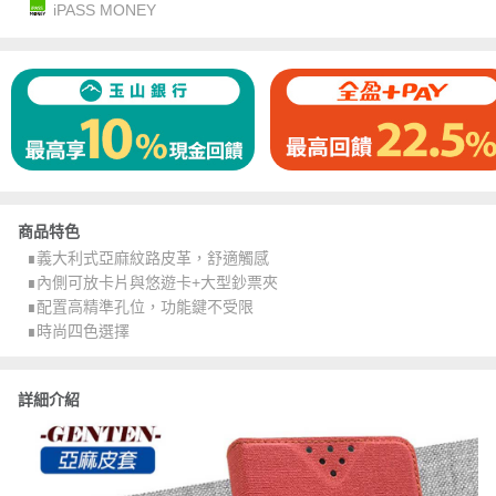
iPASS MONEY
商品特色
∎義大利式亞麻紋路皮革，舒適觸感
∎內側可放卡片與悠遊卡+大型鈔票夾
∎配置高精準孔位，功能鍵不受限
∎時尚四色選擇
詳細介紹