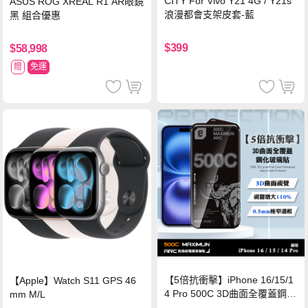
CITY For Vivo Y21 4G / Y21s
ASUS ROG XREAL R1 AR眼鏡
浪漫都會支架皮套-藍
黑 組合優惠
$399
$58,998
贈
免運
【5倍抗衝擊】iPhone 16/15/1
【Apple】Watch S11 GPS 46
4 Pro 500C 3D曲面全覆蓋鋼化
mm M/L
玻璃貼 0.5mm極窄邊框 防指紋