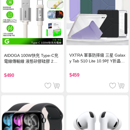
VXTRA 軍事防摔級 三星 Galax
AIDOGA 100W快充 Type-C充
y Tab S10 Lite 10.9吋 Y折晶透
電線傳輸線 液態矽膠硅膠 2M
背蓋立架皮套 含筆槽(經典黑)
支援iPhone17/安卓/手機/平板
$459
$490