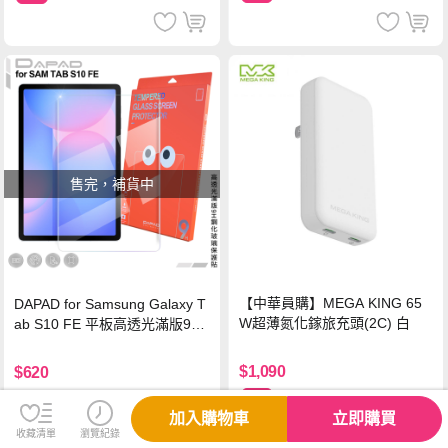
售完，補貨中
【中華員購】MEGA KING 65
DAPAD for Samsung Galaxy T
W超薄氮化鎵旅充頭(2C) 白
ab S10 FE 平板高透光滿版9H
鋼化玻璃保護貼
$1,090
$620
免運
加入購物車
立即購買
收藏清單
瀏覽紀錄