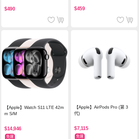
$459
$490
【Apple】AirPods Pro (第 3
【Apple】Watch S11 LTE 42m
代)
m S/M
$7,115
$14,946
免運
免運