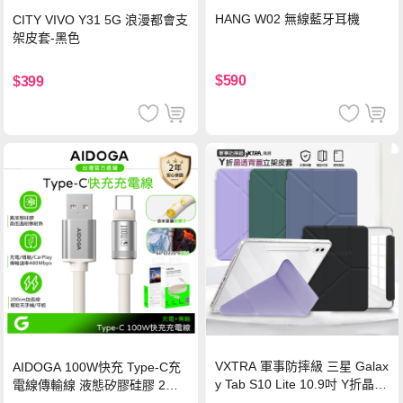
HANG W02 無線藍牙耳機
CITY VIVO Y31 5G 浪漫都會支
架皮套-黑色
$590
$399
VXTRA 軍事防摔級 三星 Galax
AIDOGA 100W快充 Type-C充
y Tab S10 Lite 10.9吋 Y折晶透
電線傳輸線 液態矽膠硅膠 2M
背蓋立架皮套 含筆槽(經典黑)
支援iPhone17/安卓/手機/平板