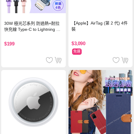
【Apple】AirTag (第 2 代) 4件
30W 極光芯系列 防過熱+耐拉
裝
快充線 Type-C to Lightning 傳
輸充電線(1.2M)黑色
$3,090
$199
免運