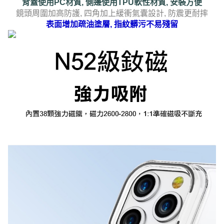
背蓋使用PC材質, 側邊使用TPU軟性材質, 安裝方便
鏡頭周圍加高防護, 四角加上緩衝氣囊設計, 防震更耐摔
表面增加疏油塗層, 指紋髒污不易殘留