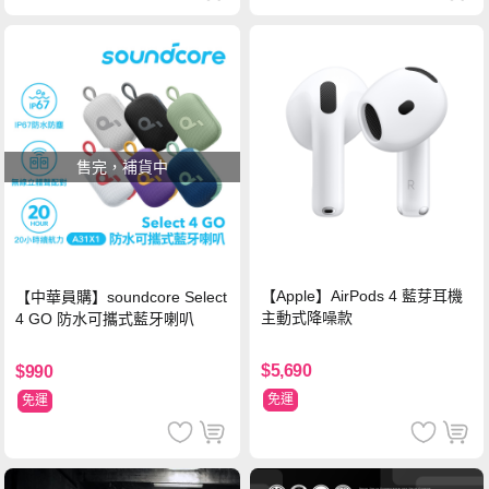
售完，補貨中
【Apple】AirPods 4 藍芽耳機
【中華員購】soundcore Select
主動式降噪款
4 GO 防水可攜式藍牙喇叭
$5,690
$990
免運
免運