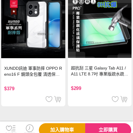
超抗刮 三星 Galaxy Tab A11 /
XUNDD訊迪 軍事防摔 OPPO R
A11 LTE 8.7吋 專業版疏水疏油
eno16 F 鏡頭全包覆 清透保護
9H鋼化玻璃膜 平板玻璃貼
殼 手機殼(夜幕黑)
$299
$379
加入購物車
立即購買