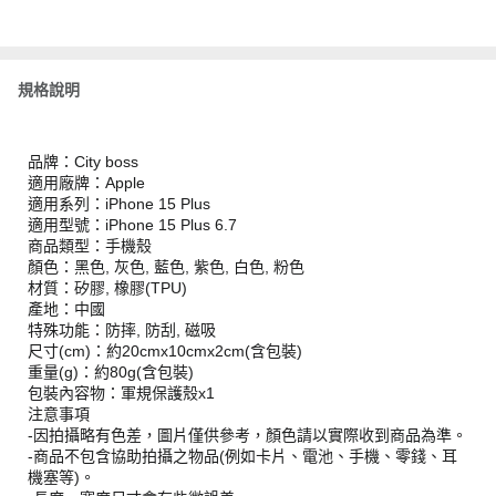
規格說明
品牌：City boss
適用廠牌：Apple
適用系列：iPhone 15 Plus
適用型號：iPhone 15 Plus 6.7
商品類型：手機殼
顏色：黑色, 灰色, 藍色, 紫色, 白色, 粉色
材質：矽膠, 橡膠(TPU)
產地：中國
特殊功能：防摔, 防刮, 磁吸
尺寸(cm)：約20cmx10cmx2cm(含包裝)
重量(g)：約80g(含包裝)
包裝內容物：軍規保護殼x1
注意事項
-因拍攝略有色差，圖片僅供參考，顏色請以實際收到商品為準。
-商品不包含協助拍攝之物品(例如卡片、電池、手機、零錢、耳
機塞等)。