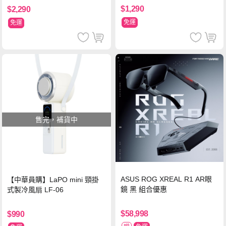
$1,290
$2,290
免運
免運
售完，補貨中
ASUS ROG XREAL R1 AR眼
【中華員購】LaPO mini 頸掛
鏡 黑 組合優惠
式製冷風扇 LF-06
$58,998
$990