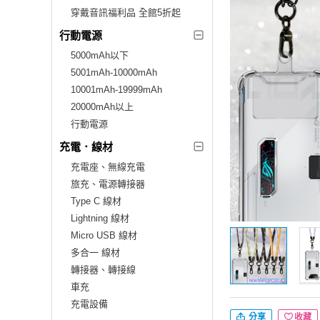
穿戴音訊福利品 全館5折起
行動電源
5000mAh以下
5001mAh-10000mAh
10001mAh-19999mAh
20000mAh以上
行動電源
充電．線材
充電座、無線充電
旅充、電源轉接器
Type C 線材
Lightning 線材
Micro USB 線材
多合一 線材
轉接器、轉接線
車充
充電設備
分享
收藏