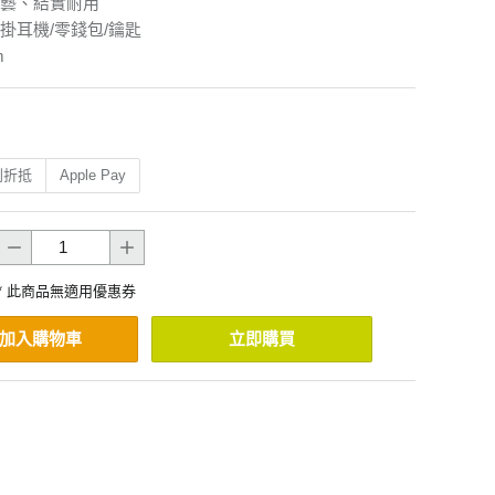
藝、結實耐用
掛耳機/零錢包/鑰匙
m
利折抵
Apple Pay
* 此商品無適用優惠券
加入購物車
立即購買