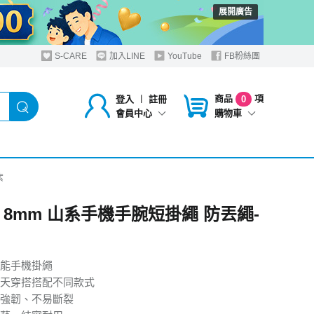
展開廣告
S-CARE
加入LINE
YouTube
FB粉絲團
商品
項
登入
︱
註冊
0
購物車
會員中心
紫
A 8mm 山系手機手腕短掛繩 防丟繩-
能手機掛繩
天穿搭搭配不同款式
強韌、不易斷裂