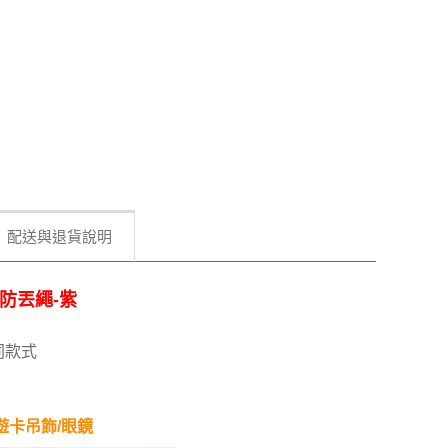
配送與退貨說明
 防丟繩-紫
同款式
遊卡吊飾/眼鏡