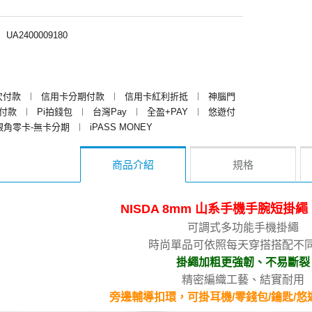
︱
UA2400009180
次付款
︱
信用卡分期付款
︱
信用卡紅利折抵
︱
神腦門
y付款
︱
Pi拍錢包
︱
台灣Pay
︱
全盈+PAY
︱
悠遊付
銀角零卡-無卡分期
︱
iPASS MONEY
商品介紹
規格
NISDA 8mm 山系手機手腕短掛繩
可調式多功能手機掛繩
時尚單品可依照每天穿搭搭配不
掛繩加粗更強韌、不易斷裂
精密編織工藝、結實耐用
旁邊輔導扣環，可掛耳機/零錢包/鑰匙/悠