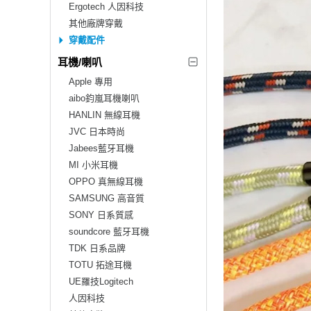
Ergotech 人因科技
其他廠牌穿戴
穿戴配件
耳機/喇叭
Apple 專用
aibo鈞嵐耳機喇叭
HANLIN 無線耳機
JVC 日本時尚
Jabees藍牙耳機
MI 小米耳機
OPPO 真無線耳機
SAMSUNG 高音質
SONY 日系質感
soundcore 藍牙耳機
TDK 日系品牌
TOTU 拓途耳機
UE羅技Logitech
人因科技