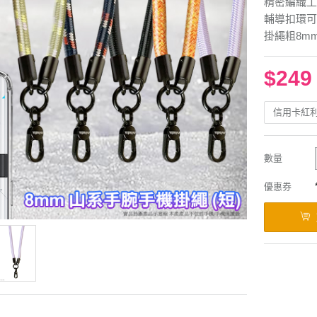
精密編織工
輔導扣環可
掛繩粗8m
$249
信用卡紅
數量
優惠券