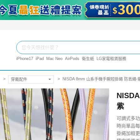
iPhone17
iPad
Mac Neo
AirPods
衛生紙
LG家電租賃服務
NISDA 8mm 山系手機手腕短掛繩 防丟繩-
穿戴配件
NISD
紫
可調式多功
時尚單品每
掛繩加粗更