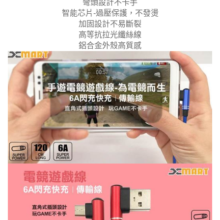
彎頭設計不卡手
智能芯片-過壓保護，不發燙
加固設計不易斷裂
高等抗拉光纖絲線
鋁合金外殼高質感