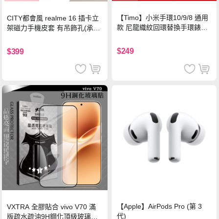
【Timo】小米手環10/9/8 通用
CITY都會風 realme 16 插卡立
款 尼龍織紋回環替換手環錶帶-
架磁力手機皮套 有吊飾孔(承諾
珍珠粉
黑)
$249
$399
【Apple】AirPods Pro (第 3
VXTRA 全膠貼合 vivo V70 滿
代)
版疏水疏油9H鋼化頂級玻璃貼