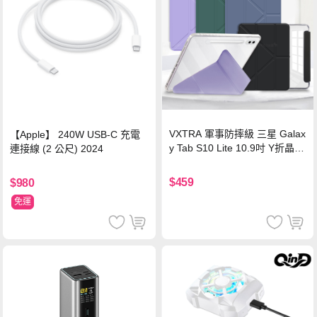
VXTRA 軍事防摔級 三星 Galax
【Apple】 240W USB-C 充電
y Tab S10 Lite 10.9吋 Y折晶透
連接線 (2 公尺) 2024
背蓋立架皮套 含筆槽(經典黑)
$459
$980
免運