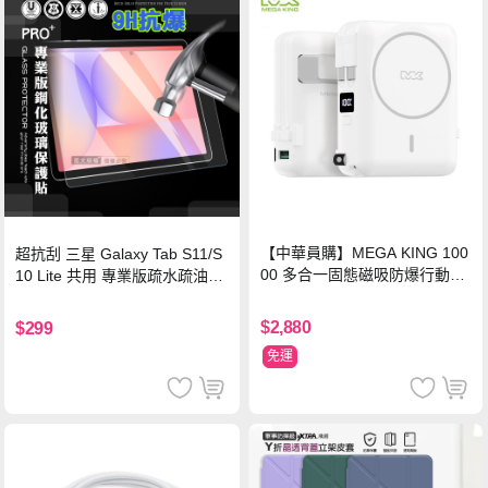
【中華員購】MEGA KING 100
超抗刮 三星 Galaxy Tab S11/S
00 多合一固態磁吸防爆行動電
10 Lite 共用 專業版疏水疏油9H
源 冰曜白
鋼化玻璃膜 平板玻璃貼
$2,880
$299
免運