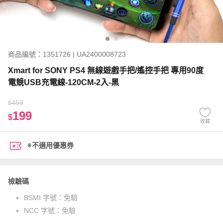
商品編號：1351726 | UA2400008723
Xmart for SONY PS4 無線遊戲手把/遙控手把 專用90度
電競USB充電線-120CM-2入-黑
459
$
199
$
收藏
※不適用優惠券
檢驗碼
BSMI 字號：
免驗
NCC 字號：
免驗