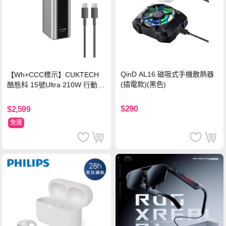
QinD AL16 磁吸式手機散熱器
【Wh+CCC標示】CUKTECH
(插電款)(黑色)
酷態科 15號Ultra 210W 行動電
源 20000mAh (PB200U) -灰色
$290
$2,599
免運