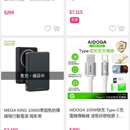
保護貼(黑)
$7,115
$299
免運
售完，補貨中
AIDOGA 100W快充 Type-C充
MEGA KING 10000準固態防爆
電線傳輸線 液態矽膠硅膠 2M
磁吸行動電源 暗影黑
支援iPhone17/安卓/手機/平板
$490