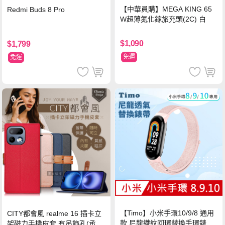
【中華員購】MEGA KING 65
Redmi Buds 8 Pro
W超薄氮化鎵旅充頭(2C) 白
$1,090
$1,799
免運
免運
【Timo】小米手環10/9/8 通用
CITY都會風 realme 16 插卡立
款 尼龍織紋回環替換手環錶帶-
架磁力手機皮套 有吊飾孔(承諾