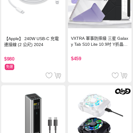
VXTRA 軍事防摔級 三星 Galax
【Apple】 240W USB-C 充電
y Tab S10 Lite 10.9吋 Y折晶透
連接線 (2 公尺) 2024
背蓋立架皮套 含筆槽(經典黑)
$459
$980
免運