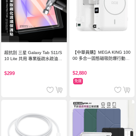
【中華員購】MEGA KING 100
超抗刮 三星 Galaxy Tab S11/S
00 多合一固態磁吸防爆行動電
10 Lite 共用 專業版疏水疏油9H
源 冰曜白
鋼化玻璃膜 平板玻璃貼
$2,880
$299
免運