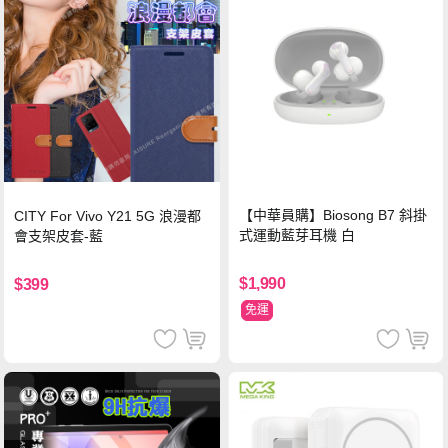
【中華員購】Biosong B7 斜掛
CITY For Vivo Y21 5G 浪漫都
式運動藍芽耳機 白
會支架皮套-藍
$1,990
$399
免運