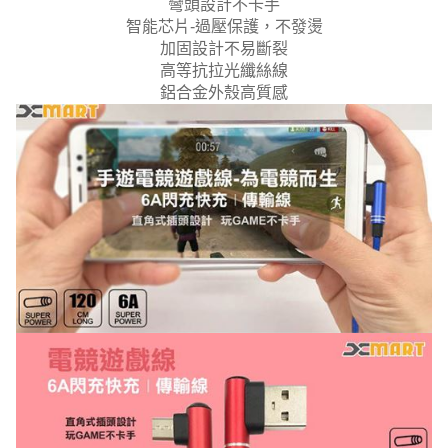
彎頭設計不卡手
智能芯片-過壓保護，不發燙
加固設計不易斷裂
高等抗拉光纖絲線
鋁合金外殼高質感