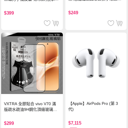
珍珠粉
黑)
$249
$399
【Apple】AirPods Pro (第 3
VXTRA 全膠貼合 vivo V70 滿
代)
版疏水疏油9H鋼化頂級玻璃貼
保護貼(黑)
$7,115
$299