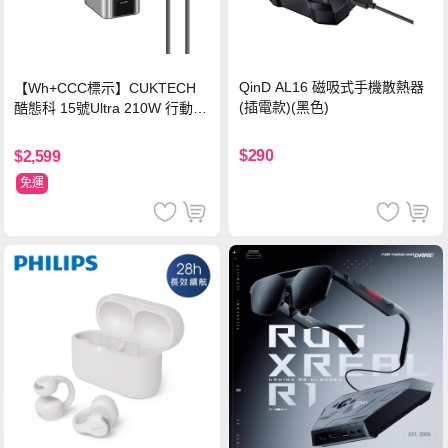
QinD AL16 磁吸式手機散熱器
【Wh+CCC標示】CUKTECH
(插電款)(黑色)
酷態科 15號Ultra 210W 行動電
源 20000mAh (PB200U) -灰色
$290
$2,599
免運