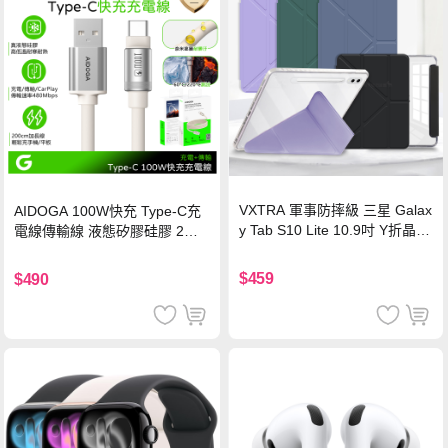
VXTRA 軍事防摔級 三星 Galax
AIDOGA 100W快充 Type-C充
y Tab S10 Lite 10.9吋 Y折晶透
電線傳輸線 液態矽膠硅膠 2M
背蓋立架皮套 含筆槽(經典黑)
支援iPhone17/安卓/手機/平板
$459
$490