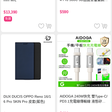
mm M/L
玻璃貼 0.5mm極窄邊框 防指紋
保護貼
$590
$13,390
免運
AIDOGA 240W快充 雙Type-C/
DUX DUCIS OPPO Reno 16/1
PD3.1充電線傳輸線 液態矽膠
6 Pro SKIN Pro 皮套(藍色)
硅膠 2M 支援iPhone17/安卓/手
機/平板/筆電