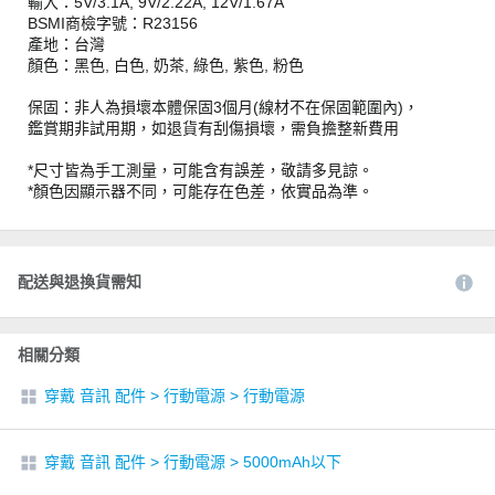
輸入：5V/3.1A, 9V/2.22A, 12V/1.67A
BSMI商檢字號：R23156
產地：台灣
顏色：黑色, 白色, 奶茶, 綠色, 紫色, 粉色
保固：非人為損壞本體保固3個月(線材不在保固範圍內)，
鑑賞期非試用期，如退貨有刮傷損壞，需負擔整新費用
*尺寸皆為手工測量，可能含有誤差，敬請多見諒。
*顏色因顯示器不同，可能存在色差，依實品為準。
配送與退換貨需知
相關分類
穿戴 音訊 配件
>
行動電源
>
行動電源
穿戴 音訊 配件
>
行動電源
>
5000mAh以下