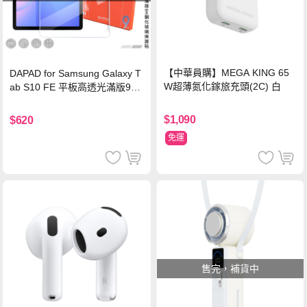
【中華員購】MEGA KING 65
DAPAD for Samsung Galaxy T
W超薄氮化鎵旅充頭(2C) 白
ab S10 FE 平板高透光滿版9H
鋼化玻璃保護貼
$1,090
$620
免運
售完，補貨中