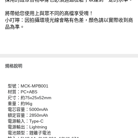
將帶給您使用上與眾不同的高檔享受唷！
小叮嚀：因拍攝環境光線會略有色差，顏色請以實際收到商
品為準。
規格說明
型號：MCK-MPB001
材質：PC+ABS
尺寸：約75x25x52mm
重量：約96g
電芯容量：5000mAh
額定容量：2850mAh
電源輸入：Type-C
電源輸出：Lightning
電池類型：鋰離子電池