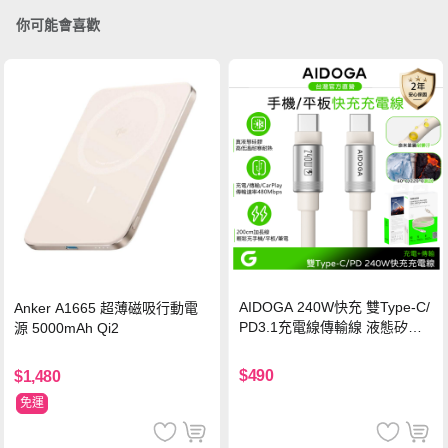
你可能會喜歡
AIDOGA 240W快充 雙Type-C/
Anker A1665 超薄磁吸行動電
PD3.1充電線傳輸線 液態矽膠
源 5000mAh Qi2
硅膠 2M 支援iPhone17/安卓/手
機/平板/筆電
$490
$1,480
免運