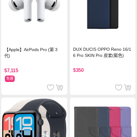
DUX DUCIS OPPO Reno 16/1
【Apple】AirPods Pro (第 3
6 Pro SKIN Pro 皮套(藍色)
代)
$350
$7,115
免運