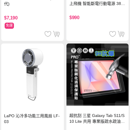
上飛機 智能斷電行動電源 38.5
代)
Wh PD雙向快充充電線 鈦銀 台
灣BSMI/中國CCC/歐美CE/FCC
$990
$7,190
認證
免運
超抗刮 三星 Galaxy Tab S11/S
LaPO 沁冷多功能三用風扇 LF-
10 Lite 共用 專業版疏水疏油9
03
H鋼化玻璃膜 平板玻璃貼