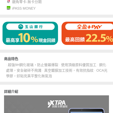
銀角零卡-無卡分期
iPASS MONEY
商品特色
‧ 超強9H鋼化玻璃，防止螢幕爆裂 ‧ 使用頂級原料優質加工 ‧ 鋼化
處理，安全破碎不飛濺 ‧ 真空鍍膜加工技術，有效抗指紋 ‧ OCA光
學膠，好貼完美平整化無氣泡
詳細介紹