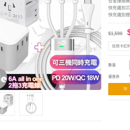
合金接頭無
快充識別芯
快充識別燈
$1,590
信用卡紅
數量
優惠券