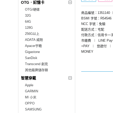
OTG．記憶卡
OTG/硬碟
商品編號：1351140
32G
BSMI 字號：R54546
64G
NCC 字號：免驗
128G
配送方式：宅配
256G以上
付款方式：信用卡一
ADATA 威剛
市繳費
︱
LINE Pa
Apacer宇瞻
+PAY
︱
悠遊付
︱
MONEY
Gigastone
SanDisk
Transcend 創見
其他廠牌儲存類
智慧穿戴
Apple
GARMIN
MI 小米
OPPO
SAMSUNG