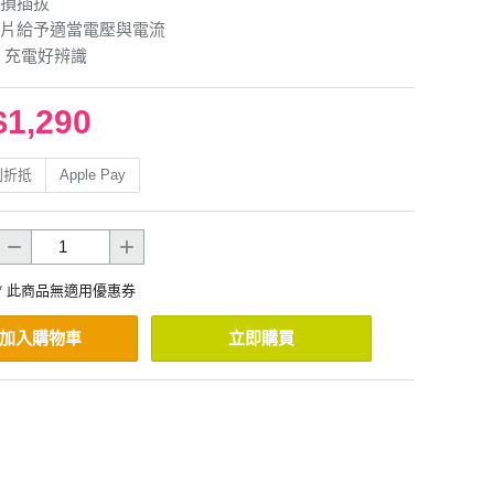
損插拔
片給予適當電壓與電流
 充電好辨識
$1,290
利折抵
Apple Pay
* 此商品無適用優惠券
加入購物車
立即購買