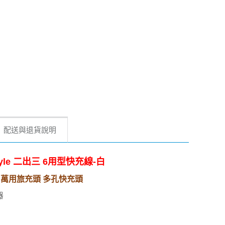
配送與退貨說明
yle 二出三 6用型快充線-白
B-A 萬用旅充頭 多孔快充頭
器