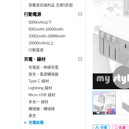
穿戴音訊福利品 全館5折起
行動電源
5000mAh以下
5001mAh-10000mAh
10001mAh-19999mAh
20000mAh以上
行動電源
充電．線材
充電座、無線充電
旅充、電源轉接器
Type C 線材
Lightning 線材
Micro USB 線材
多合一 線材
轉接器、轉接線
車充
充電設備
分享
收藏