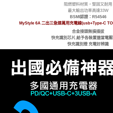
阻燃塑料材質，堅固又耐用
最大輸出功率高達33W
BSMI認證：R54546
MyStyle 6A 二出三急速萬用充電線(usb+Type-C TO ip
合金接頭無損插拔
快充識別芯片,給予各裝置適當電
快充識別燈 充電好辨識