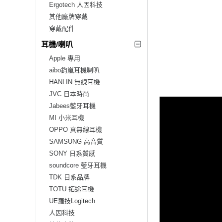
Ergotech 人因科技
其他廠牌穿戴
穿戴配件
耳機/喇叭
Apple 專用
aibo鈞嵐耳機喇叭
HANLIN 無線耳機
JVC 日本時尚
Jabees藍牙耳機
MI 小米耳機
OPPO 真無線耳機
SAMSUNG 高音質
SONY 日系質感
soundcore 藍牙耳機
TDK 日系品牌
TOTU 拓途耳機
UE羅技Logitech
人因科技