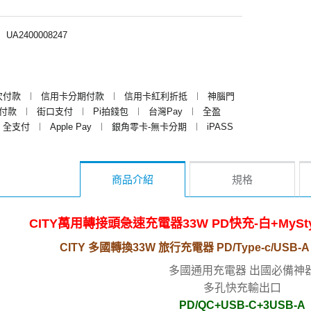
︱
UA2400008247
次付款
︱
信用卡分期付款
︱
信用卡紅利折抵
︱
神腦門
y付款
︱
街口支付
︱
Pi拍錢包
︱
台灣Pay
︱
全盈
全支付
︱
Apple Pay
︱
銀角零卡-無卡分期
︱
iPASS
商品介紹
規格
CITY萬用轉接頭急速充電器33W PD快充-白+MySt
CITY 多國轉換33W 旅行充電器 PD/Type-c/US
多國通用充電器 出國必備神
多孔快充輸出口
PD/QC+USB-C+3USB-A