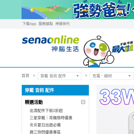
下載App
服務據點
神揚保代
首頁
穿戴 音訊 配件
充電．線材
穿戴 音訊 配件
精選活動
出清配件下殺1折起
三星穿戴｜耳機限時優惠
炎炎夏日出遊必備
週三快閃優惠專區