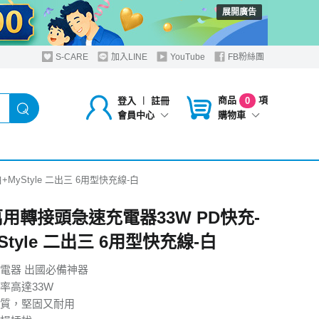
展開廣告
S-CARE
加入LINE
YouTube
FB粉絲團
商品
項
登入
︱
註冊
0
購物車
會員中心
MyStyle 二出三 6用型快充線-白
Y萬用轉接頭急速充電器33W PD快充-
Style 二出三 6用型快充線-白
電器 出國必備神器
率高達33W
質，堅固又耐用