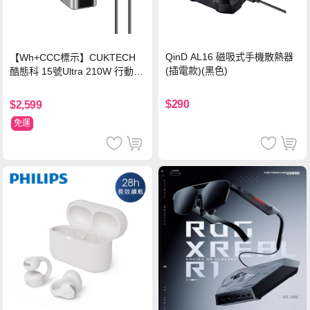
QinD AL16 磁吸式手機散熱器
【Wh+CCC標示】CUKTECH
(插電款)(黑色)
酷態科 15號Ultra 210W 行動電
源 20000mAh (PB200U) -灰色
$290
$2,599
免運