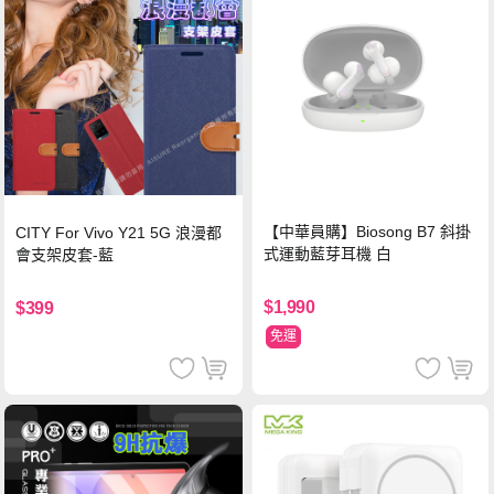
【中華員購】Biosong B7 斜掛
CITY For Vivo Y21 5G 浪漫都
式運動藍芽耳機 白
會支架皮套-藍
$1,990
$399
免運