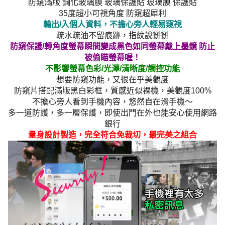
防窺滿版 鋼化玻璃膜 玻璃保護貼 玻璃膜 保護貼
35度超小可視角度 防窺超犀利
輸出/入個人資料，不擔心旁人輕易窺視
疏水疏油不留痕跡，指紋說掰掰
防窺保護/轉角度螢幕瞬間變成黑色如同螢幕戴上墨鏡 防止
被偷瞄螢幕喔！
不影響螢幕色彩/光澤/清晰度/觸控功能
想要防窺功能，又很在乎美觀度
防窺片搭配滿版黑白彩框，質感近似裸機，美觀度100%
不擔心旁人看到手機內容，悠然自在滑手機～
多一道防護，多一層保護，即使出門在外也能安心使用網路
銀行
量身設計製造，完全符合免裁切，最完美之組合