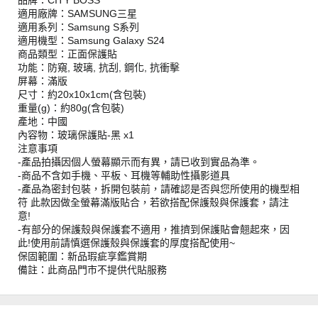
品牌：CITY BOSS
適用廠牌：SAMSUNG三星
適用系列：Samsung S系列
適用機型：Samsung Galaxy S24
商品類型：正面保護貼
功能：防窺, 玻璃, 抗刮, 鋼化, 抗衝擊
屏幕：滿版
尺寸：約20x10x1cm(含包裝)
重量(g)：約80g(含包裝)
產地：中國
內容物：玻璃保護貼-黑 x1
注意事項
-產品拍攝因個人螢幕顯示而有異，請已收到實品為準。
-商品不含如手機、平板、耳機等輔助性攝影道具
-產品為密封包裝，拆開包裝前，請確認是否與您所使用的機型相
符 此款因做全螢幕滿版貼合，若欲搭配保護殼與保護套，請注
意!
-有部分的保護殼與保護套不適用，推擠到保護貼會翹起來，因
此!使用前請慎選保護殼與保護套的厚度搭配使用~
保固範圍：新品瑕疵享鑑賞期
備註：此商品門市不提供代貼服務