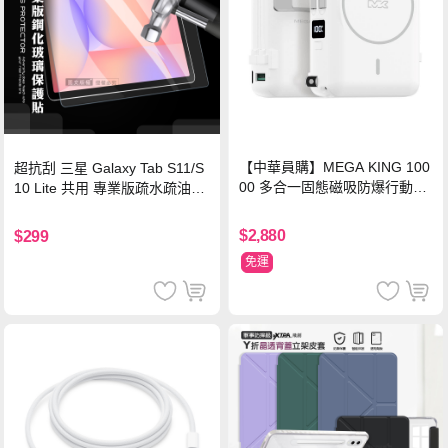
【中華員購】MEGA KING 100
超抗刮 三星 Galaxy Tab S11/S
00 多合一固態磁吸防爆行動電
10 Lite 共用 專業版疏水疏油9H
源 冰曜白
鋼化玻璃膜 平板玻璃貼
$2,880
$299
免運