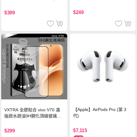
珍珠粉
黑)
$249
$399
【Apple】AirPods Pro (第 3
VXTRA 全膠貼合 vivo V70 滿
代)
版疏水疏油9H鋼化頂級玻璃貼
保護貼(黑)
$7,115
$299