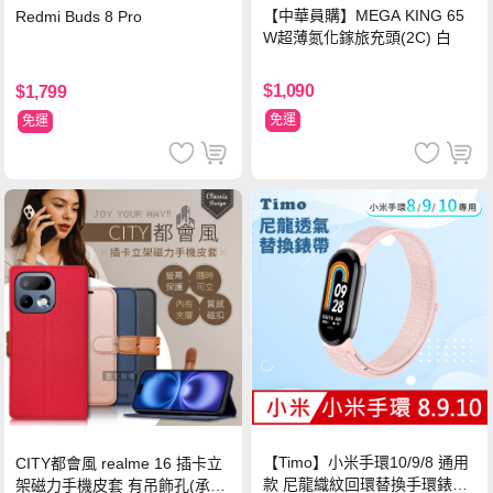
【中華員購】MEGA KING 65
Redmi Buds 8 Pro
W超薄氮化鎵旅充頭(2C) 白
$1,090
$1,799
免運
免運
【Timo】小米手環10/9/8 通用
CITY都會風 realme 16 插卡立
款 尼龍織紋回環替換手環錶帶-
架磁力手機皮套 有吊飾孔(承諾