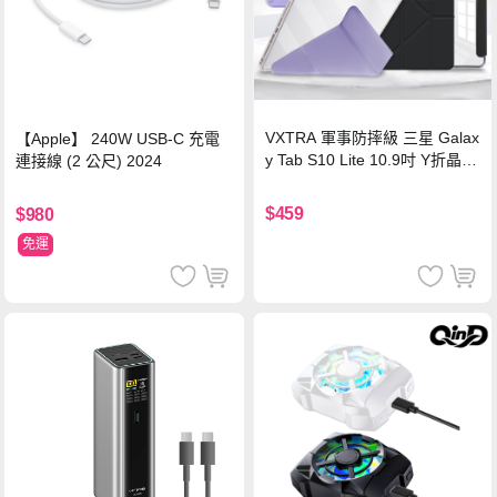
VXTRA 軍事防摔級 三星 Galax
【Apple】 240W USB-C 充電
y Tab S10 Lite 10.9吋 Y折晶透
連接線 (2 公尺) 2024
背蓋立架皮套 含筆槽(經典黑)
$459
$980
免運