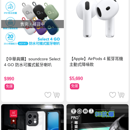
售完，補貨中
【Apple】AirPods 4 藍芽耳機
【中華員購】soundcore Select
主動式降噪款
4 GO 防水可攜式藍牙喇叭
$5,690
$990
免運
免運