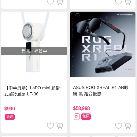
售完，補貨中
ASUS ROG XREAL R1 AR眼
【中華員購】LaPO mini 頸掛
鏡 黑 組合優惠
式製冷風扇 LF-06
$58,998
$990
贈
免運
免運