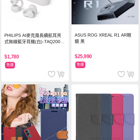
ASUS ROG XREAL R1 AR眼
PHILIPS AI麥克風長續航耳夾
鏡 黑
式無線藍牙耳機(白)-TAQ2000
WT
$25,990
$1,780
免運
免運