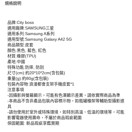
規格說明
品牌:City boss
適用廠牌:SAMSUNG三星
適用系列:Samsung A系列
適用型號:Samsung Galaxy A42 5G
商品類型:皮套
顏色:黑色, 藍色, 紅色
材質:橡膠(TPU)
產地:中國
特殊功能:防摔, 防刮
尺寸(cm):約20*10*2cm(含包裝)
重量(g):約80g(含包裝)
包裝內容物:浪漫都會支架手機皮套*1
注意事項
-因攝影與螢幕顯示，可能有色澤顯示差異，請依實際商品為準
-本商品不含非產品包裝內容標示物，如瓶罐檯架等輔助型攝影道
具
-請勿使用於室外或特殊環境，如特別高溫、低溫的環境等，可能
影響電器使用壽命，不屬於商品瑕疵範圍
保固範圍: 新品瑕疵享鑑賞期