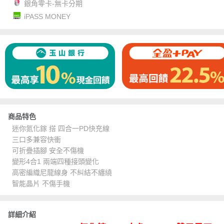
銀角零卡-無卡分期
iPASS MONEY
商品特色
迷你氮化鎵 搭 四合一PD快充線
三口多兼容快衝
可折疊插腳 安全不傷機
變形4合1 兩端四種接頭變化
高密編織尼龍線身 不糾結不纏繞
智能晶片 不傷手機
詳細介紹