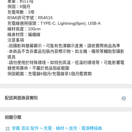
重量：約113g
保固：6個月
充電埠數：3埠
BSMI許可字號：R54515
充電線適用接頭：TYPE-C, Lightning(8pin), USB-A
線材長度：100cm
線身材質：編織線
注意事項
-因攝影與螢幕顯示，可能有色澤顯示差異，請依實際商品為準
-本商品不含非產品包裝內容標示物，如主機、檯架等輔助型攝影
道具
-請勿使用於特殊環境，如特別高溫、低溫的環境等，可能影響電
器使用壽命，不屬於商品瑕疵範圍
保固範圍：充電器6個月/充電線享1個月鑑賞期
配送與退換貨需知
相關分類
穿戴 音訊 配件
>
充電．線材
>
旅充、電源轉接器