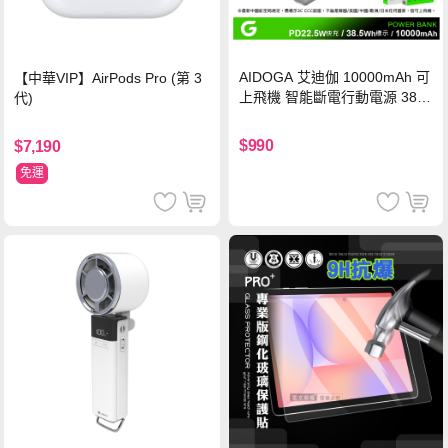
AIDOGA 艾迪伽 10000mAh 可
【中華VIP】AirPods Pro (第 3
上飛機 智能斷電行動電源 38.5
代)
Wh PD雙向快充充電線 鈦銀 台
灣BSMI/中國CCC/歐美CE/FCC
$990
$7,190
認證
免運