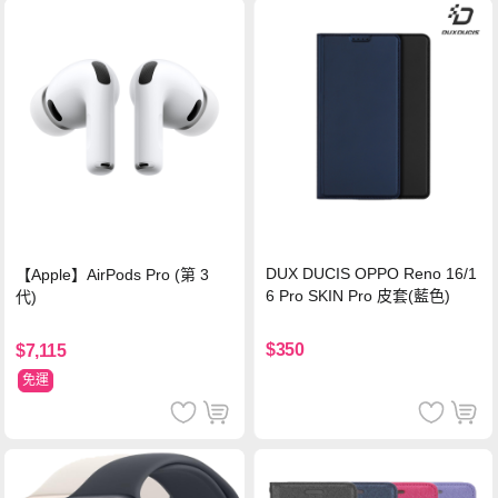
DUX DUCIS OPPO Reno 16/1
【Apple】AirPods Pro (第 3
6 Pro SKIN Pro 皮套(藍色)
代)
$350
$7,115
免運