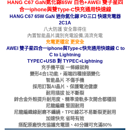
HANG C67 GaN氮化鎵65W 白色+AWEI 雙子星四
合一iphone與雙Type-C快充通用快速線
HANG C67 65W GaN 迷你氮化鎵 PD三口 快速充電器
2C1A
八大防護 安全靠得住
內置智能晶片識別充電設備,涓流充電
充電更穩定 更安全
AWEI 雙子星四合一iphone與Type-c快充通用快速線 C to
C to Lightning
TYPEC+USB 對 TYPEC+Lightning
充手機平版 一條線就夠
變形4合1功能，兩端四種接頭變化
智能晶片 不傷手機
採用訂製AI晶片、保護電池健康
耐用插拔 扯不斷裂
鋅合金外殼提升耐用度、精準滑軌多次開合都穩固
尼龍編織 堅固耐用
尼龍編織線耐磨不纏繞，TPE線芯不易斷裂更耐用
加速快充 省時有效
搭配原廠快充協議充電頭、40分鐘可充滿80%