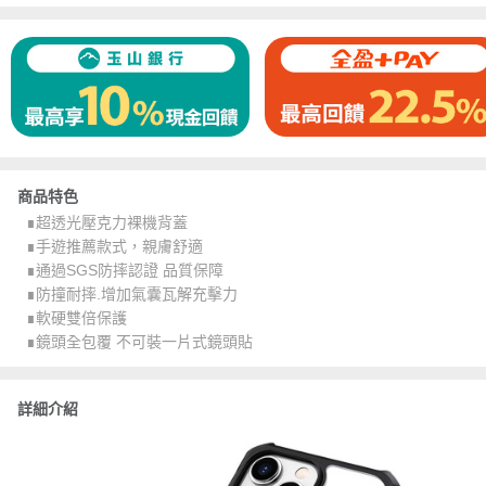
商品特色
∎超透光壓克力裸機背蓋
∎手遊推薦款式，親膚舒適
∎通過SGS防摔認證 品質保障
∎防撞耐摔.增加氣囊瓦解充擊力
∎軟硬雙倍保護
∎鏡頭全包覆 不可裝一片式鏡頭貼
詳細介紹