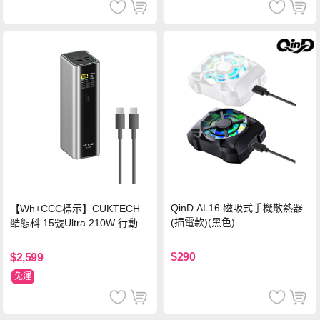
QinD AL16 磁吸式手機散熱器
【Wh+CCC標示】CUKTECH
(插電款)(黑色)
酷態科 15號Ultra 210W 行動電
源 20000mAh (PB200U) -灰色
$290
$2,599
免運