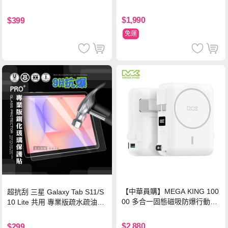
$1,990
$399
免運
【中華員購】MEGA KING 100
超抗刮 三星 Galaxy Tab S11/S
00 多合一固態磁吸防爆行動電
10 Lite 共用 專業版疏水疏油9H
源 冰曜白
鋼化玻璃膜 平板玻璃貼
$2,880
$299