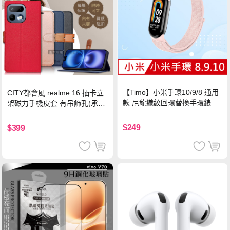
【Timo】小米手環10/9/8 通用
CITY都會風 realme 16 插卡立
款 尼龍織紋回環替換手環錶帶-
架磁力手機皮套 有吊飾孔(承諾
珍珠粉
黑)
$249
$399