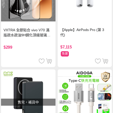
【Apple】AirPods Pro (第 3
VXTRA 全膠貼合 vivo V70 滿
代)
版疏水疏油9H鋼化頂級玻璃貼
保護貼(黑)
$7,115
$299
免運
售完，補貨中