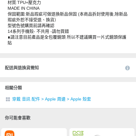
材質:TPU+壓克力
MADE IN CHINA
保固範圍:新品瑕疵可做退換新品保固 (本商品拆封使用後,除新品
瑕疵外恕不接受退、換貨）
型號色號購買前請再確認
14系列手機殼- 不共用 -請勿買錯
∎請注意目前產品是全包覆鏡頭 所以不建議購買一片式鏡頭保護
貼
配送與退換貨需知
相關分類
穿戴 音訊 配件
>
Apple 周邊
>
Apple 殼套
你可能會喜歡