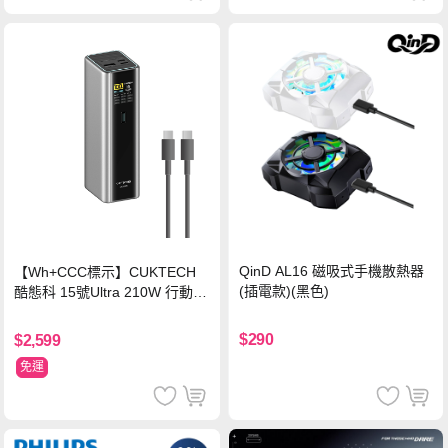
QinD AL16 磁吸式手機散熱器
【Wh+CCC標示】CUKTECH
(插電款)(黑色)
酷態科 15號Ultra 210W 行動電
源 20000mAh (PB200U) -灰色
$290
$2,599
免運