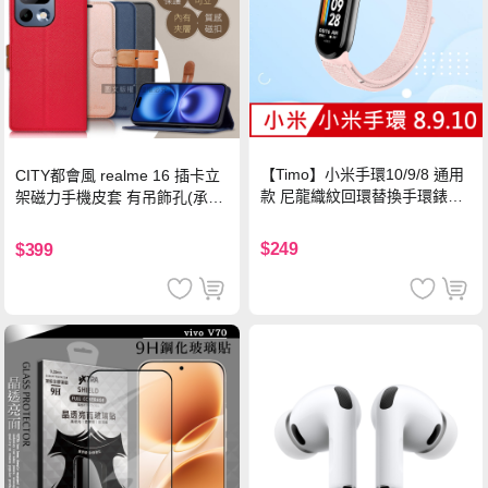
【Timo】小米手環10/9/8 通用
CITY都會風 realme 16 插卡立
款 尼龍織紋回環替換手環錶帶-
架磁力手機皮套 有吊飾孔(承諾
珍珠粉
黑)
$249
$399