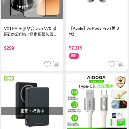
【Apple】AirPods Pro (第 3
VXTRA 全膠貼合 vivo V70 滿
代)
版疏水疏油9H鋼化頂級玻璃貼
保護貼(黑)
$7,115
$299
免運
售完，補貨中