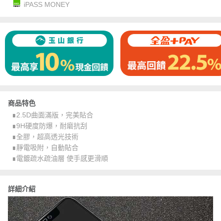
iPASS MONEY
商品特色
∎2.5D曲面滿版，完美貼合
∎9H硬度防爆，耐磨抗刮
∎全膠，超高透光技術
∎靜電吸附，自動貼合
∎電鍍疏水疏油層 使手感更滑順
詳細介紹