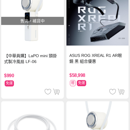
售完，補貨中
ASUS ROG XREAL R1 AR眼
【中華員購】LaPO mini 頸掛
鏡 黑 組合優惠
式製冷風扇 LF-06
$58,998
$990
贈
免運
免運