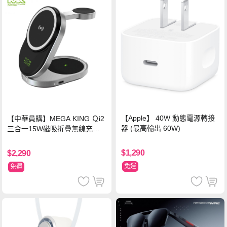
【Apple】 40W 動態電源轉接
【中華員購】MEGA KING Ｑi2
器 (最高輸出 60W)
三合一15W磁吸折疊無線充電
支架 黑
$1,290
$2,290
免運
免運