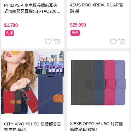
ASUS ROG XREAL R1 AR眼
PHILIPS AI麥克風長續航耳夾
鏡 黑
式無線藍牙耳機(白)-TAQ2000
WT
$25,990
$1,780
免運
免運
XIEKE OPPO A6x 5G 月詩蠶
CITY VIVO Y31 5G 浪漫都會支
絲紋皮套(玫紅)
架皮套-黑色