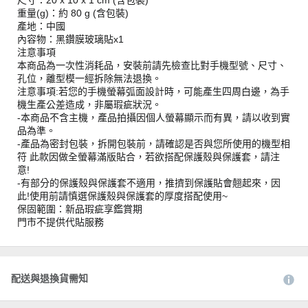
尺寸：20 x 10 x 1 cm (含包裝)
重量(g)：約 80 g (含包裝)
產地：中國
內容物：黑鑽膜玻璃貼x1
注意事項
本商品為一次性消耗品，安裝前請先檢查比對手機型號、尺寸、
孔位，離型模一經拆除無法退換。
注意事項:若您的手機螢幕弧面設計時，可能產生四周白邊，為手
機生產公差造成，非屬瑕疵狀況。
-本商品不含主機，產品拍攝因個人螢幕顯示而有異，請以收到實
品為準。
-產品為密封包裝，拆開包裝前，請確認是否與您所使用的機型相
符 此款因做全螢幕滿版貼合，若欲搭配保護殼與保護套，請注
意!
-有部分的保護殼與保護套不適用，推擠到保護貼會翹起來，因
此!使用前請慎選保護殼與保護套的厚度搭配使用~
保固範圍：新品瑕疵享鑑賞期
門市不提供代貼服務
配送與退換貨需知