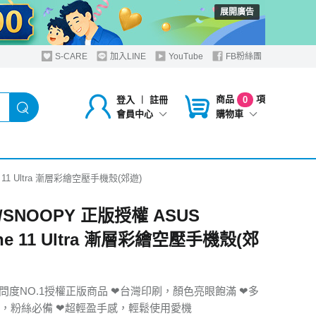
展開廣告
S-CARE
加入LINE
YouTube
FB粉絲團
商品
項
登入
︱
註冊
0
購物車
會員中心
 11 Ultra 漸層彩繪空壓手機殼(郊遊)
SNOOPY 正版授權 ASUS
one 11 Ultra 漸層彩繪空壓手機殼(郊
問度NO.1授權正版商品 ❤台灣印刷，顏色亮眼飽滿 ❤多
，粉絲必備 ❤超輕盈手感，輕鬆使用愛機