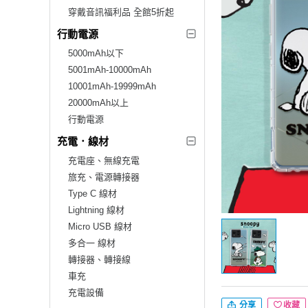
穿戴音訊福利品 全館5折起
行動電源
5000mAh以下
5001mAh-10000mAh
10001mAh-19999mAh
20000mAh以上
行動電源
充電．線材
充電座、無線充電
旅充、電源轉接器
Type C 線材
Lightning 線材
Micro USB 線材
多合一 線材
轉接器、轉接線
車充
充電設備
分享
收藏