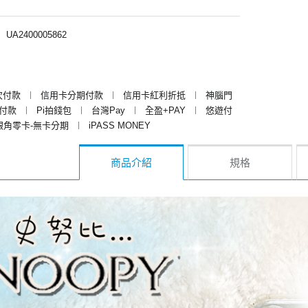
︱
UA2400005862
次付款
︱
信用卡分期付款
︱
信用卡紅利折抵
︱
神腦門
y付款
︱
Pi拍錢包
︱
台灣Pay
︱
全盈+PAY
︱
悠遊付
銀角零卡-無卡分期
︱
iPASS MONEY
商品介紹
規格