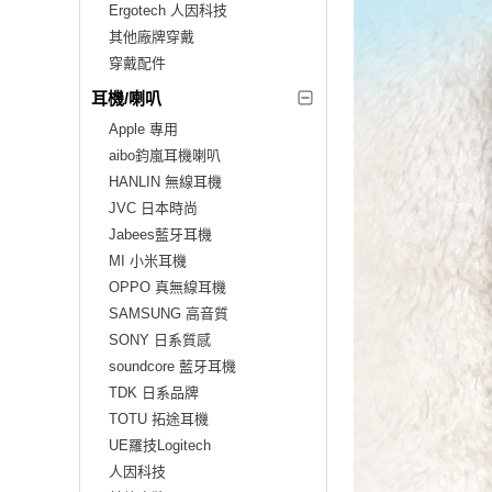
Ergotech 人因科技
其他廠牌穿戴
穿戴配件
耳機/喇叭
Apple 專用
aibo鈞嵐耳機喇叭
HANLIN 無線耳機
JVC 日本時尚
Jabees藍牙耳機
MI 小米耳機
OPPO 真無線耳機
SAMSUNG 高音質
SONY 日系質感
soundcore 藍牙耳機
TDK 日系品牌
TOTU 拓途耳機
UE羅技Logitech
人因科技