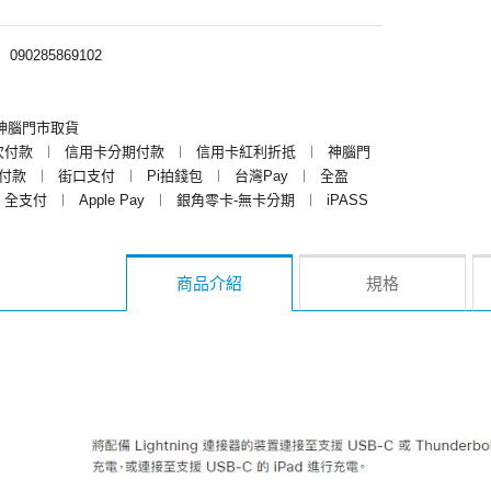
︱
090285869102
神腦門市取貨
次付款
︱
信用卡分期付款
︱
信用卡紅利折抵
︱
神腦門
y付款
︱
街口支付
︱
Pi拍錢包
︱
台灣Pay
︱
全盈
全支付
︱
Apple Pay
︱
銀角零卡-無卡分期
︱
iPASS
商品介紹
規格