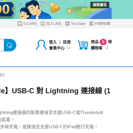
展開廣告
S-CARE
加入LINE
YouTube
FB粉絲團
商品
項
登入
︱
註冊
0
購物車
會員中心
公尺)
e】USB-C 對 Lightning 連接線 (1
htning連接器的裝置連接至支援USB-C或Thunderbolt
)的裝置，
步與充電，或連接至支援USB-C的iPad進行充電。