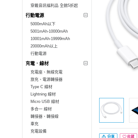
穿戴音訊福利品 全館5折起
行動電源
5000mAh以下
5001mAh-10000mAh
10001mAh-19999mAh
20000mAh以上
行動電源
充電．線材
充電座、無線充電
旅充、電源轉接器
Type C 線材
Lightning 線材
Micro USB 線材
多合一 線材
轉接器、轉接線
車充
充電設備
分享
收藏