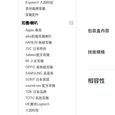
Ergotech 人因科技
其他廠牌穿戴
穿戴配件
耳機/喇叭
Apple 專用
aibo鈞嵐耳機喇叭
HANLIN 無線耳機
JVC 日本時尚
Jabees藍牙耳機
MI 小米耳機
OPPO 真無線耳機
SAMSUNG 高音質
SONY 日系質感
soundcore 藍牙耳機
TDK 日系品牌
TOTU 拓途耳機
UE羅技Logitech
人因科技