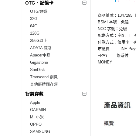
OTG．記憶卡
OTG/硬碟
商品編號：1347195
32G
BSMI 字號：免驗
64G
NCC 字號：免驗
128G
配送方式：宅配
︱
256G以上
付款方式：信用卡一
ADATA 威剛
市繳費
︱
LINE Pa
Apacer宇瞻
+PAY
︱
悠遊付
︱
MONEY
Gigastone
SanDisk
Transcend 創見
其他廠牌儲存類
智慧穿戴
Apple
GARMIN
MI 小米
OPPO
SAMSUNG