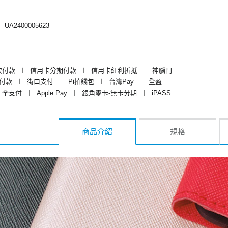
︱
UA2400005623
次付款
︱
信用卡分期付款
︱
信用卡紅利折抵
︱
神腦門
y付款
︱
街口支付
︱
Pi拍錢包
︱
台灣Pay
︱
全盈
全支付
︱
Apple Pay
︱
銀角零卡-無卡分期
︱
iPASS
商品介紹
規格