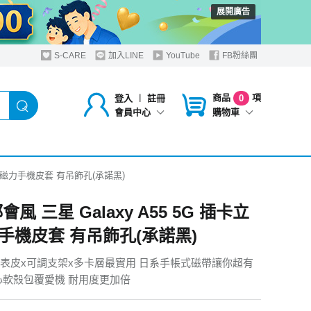
展開廣告
S-CARE
加入LINE
YouTube
FB粉絲團
商品
項
登入
︱
註冊
0
購物車
會員中心
卡立架磁力手機皮套 有吊飾孔(承諾黑)
都會風 三星 Galaxy A55 5G 插卡立
手機皮套 有吊飾孔(承諾黑)
表皮x可調支架x多卡層最實用 日系手帳式磁帶讓你超有
糖心軟殼包覆愛機 耐用度更加倍