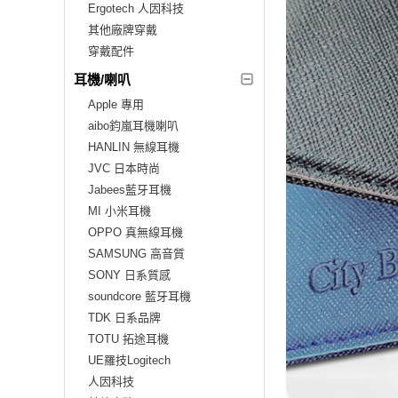
Ergotech 人因科技
其他廠牌穿戴
穿戴配件
耳機/喇叭
Apple 專用
aibo鈞嵐耳機喇叭
HANLIN 無線耳機
JVC 日本時尚
Jabees藍牙耳機
MI 小米耳機
OPPO 真無線耳機
SAMSUNG 高音質
SONY 日系質感
soundcore 藍牙耳機
TDK 日系品牌
TOTU 拓途耳機
UE羅技Logitech
人因科技