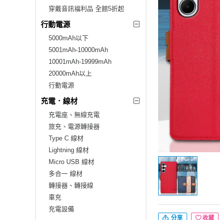
穿戴音訊福利品 全館5折起
行動電源
5000mAh以下
5001mAh-10000mAh
10001mAh-19999mAh
20000mAh以上
行動電源
充電．線材
充電座、無線充電
旅充、電源轉接器
Type C 線材
Lightning 線材
Micro USB 線材
多合一 線材
轉接器、轉接線
車充
充電設備
分享
收藏