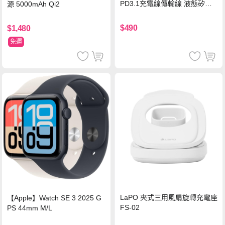
PD3.1充電線傳輸線 液態矽膠
源 5000mAh Qi2
硅膠 2M 支援iPhone17/安卓/手
機/平板/筆電
$490
$1,480
免運
LaPO 夾式三用風扇旋轉充電座
【Apple】Watch SE 3 2025 G
FS-02
PS 44mm M/L