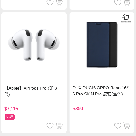
DUX DUCIS OPPO Reno 16/1
【Apple】AirPods Pro (第 3
6 Pro SKIN Pro 皮套(藍色)
代)
$350
$7,115
免運