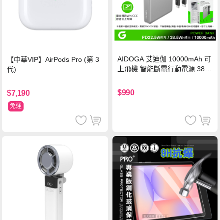
AIDOGA 艾迪伽 10000mAh 可
【中華VIP】AirPods Pro (第 3
上飛機 智能斷電行動電源 38.5
代)
Wh PD雙向快充充電線 鈦銀 台
灣BSMI/中國CCC/歐美CE/FCC
$990
$7,190
認證
免運