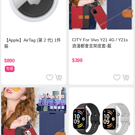
CITY For Vivo Y21 4G / Y21s
【Apple】AirTag (第 2 代) 1件
浪漫都會支架皮套-藍
裝
$399
$890
免運