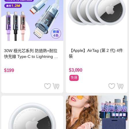
【Apple】AirTag (第 2 代) 4件
30W 極光芯系列 防過熱+耐拉
裝
快充線 Type-C to Lightning 傳
輸充電線(1.2M)黑色
$3,090
$199
免運