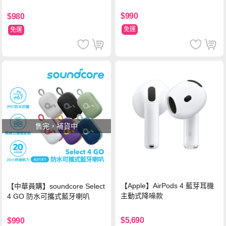
$990
$980
免運
免運
售完，補貨中
【Apple】AirPods 4 藍芽耳機
【中華員購】soundcore Select
主動式降噪款
4 GO 防水可攜式藍牙喇叭
$5,690
$990