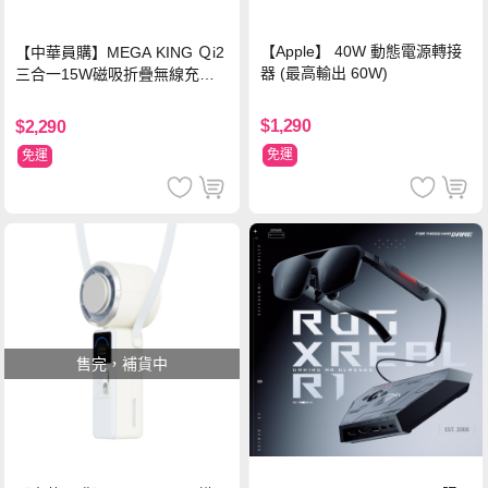
【Apple】 40W 動態電源轉接
【中華員購】MEGA KING Ｑi2
器 (最高輸出 60W)
三合一15W磁吸折疊無線充電
支架 黑
$1,290
$2,290
免運
免運
售完，補貨中