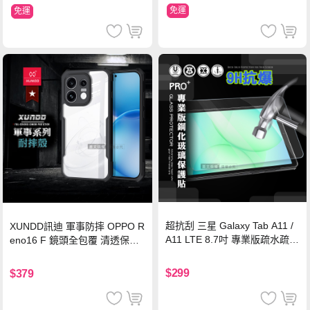
免運
免運
超抗刮 三星 Galaxy Tab A11 /
XUNDD訊迪 軍事防摔 OPPO R
A11 LTE 8.7吋 專業版疏水疏油
eno16 F 鏡頭全包覆 清透保護
9H鋼化玻璃膜 平板玻璃貼
殼 手機殼(夜幕黑)
$299
$379