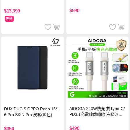
玻璃貼 0.5mm極窄邊框 防指紋
保護貼
$590
$13,390
免運
AIDOGA 240W快充 雙Type-C/
DUX DUCIS OPPO Reno 16/1
PD3.1充電線傳輸線 液態矽膠
6 Pro SKIN Pro 皮套(藍色)
硅膠 2M 支援iPhone17/安卓/手
機/平板/筆電
$490
$350