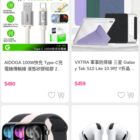
VXTRA 軍事防摔級 三星 Galax
AIDOGA 100W快充 Type-C充
y Tab S10 Lite 10.9吋 Y折晶透
電線傳輸線 液態矽膠硅膠 2M
背蓋立架皮套 含筆槽(經典黑)
支援iPhone17/安卓/手機/平板
$459
$490