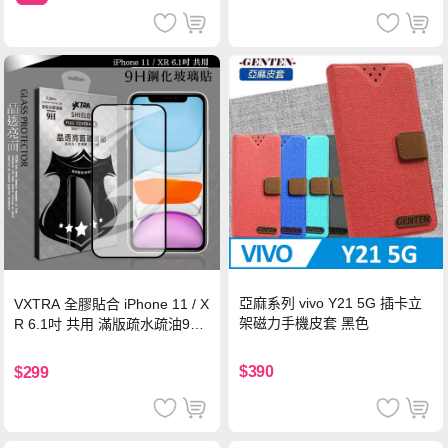
亞麻系列 vivo Y21 5G 插卡立
VXTRA 全膠貼合 iPhone 11 / X
架磁力手機皮套 黑色
R 6.1吋 共用 滿版疏水疏油9H
鋼化頂級玻璃膜(黑)
$390
$299