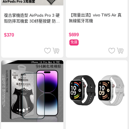
【限量出清】vivo TWS Air 真
復古掌機造型 AirPods Pro 3 硬
無線藍牙耳機
殼防摔耳機套 3D紓壓按鍵 防開
鎖扣 附心形掛勾(懷舊灰)
$699
$370
免運