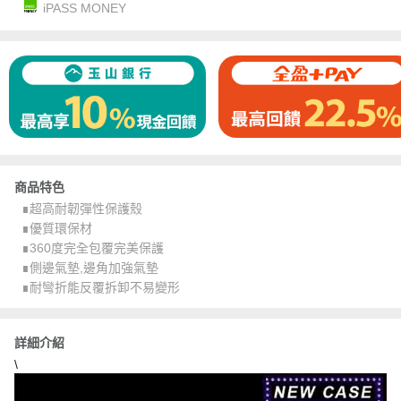
iPASS MONEY
商品特色
∎超高耐韌彈性保護殼
∎優質環保材
∎360度完全包覆完美保護
∎側邊氣墊,邊角加強氣墊
∎耐彎折能反覆拆卸不易變形
詳細介紹
\