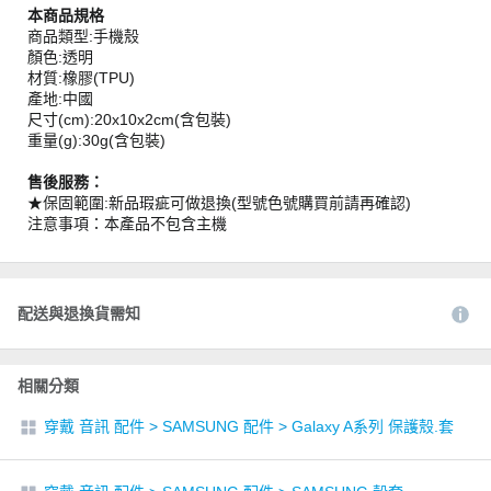
本商品規格
商品類型:手機殼
顏色:透明
材質:橡膠(TPU)
產地:中國
尺寸(cm):20x10x2cm(含包裝)
重量(g):30g(含包裝)
售後服務：
★保固範圍:新品瑕疵可做退換(型號色號購買前請再確認)
注意事項：本產品不包含主機
配送與退換貨需知
相關分類
穿戴 音訊 配件
>
SAMSUNG 配件
>
Galaxy A系列 保護殼.套