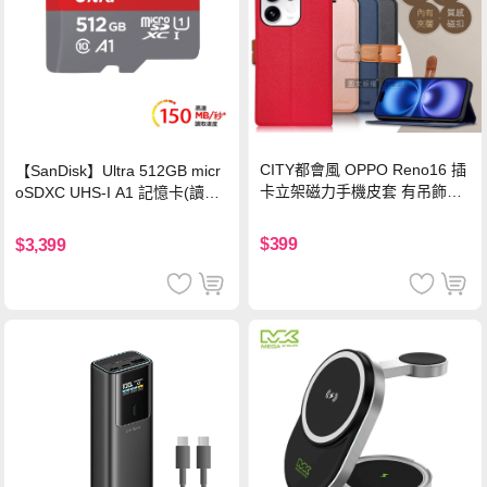
CITY都會風 OPPO Reno16 插
【SanDisk】Ultra 512GB micr
卡立架磁力手機皮套 有吊飾孔
oSDXC UHS-I A1 記憶卡(讀取
(奢華紅)
達150MB/s)
$399
$3,399