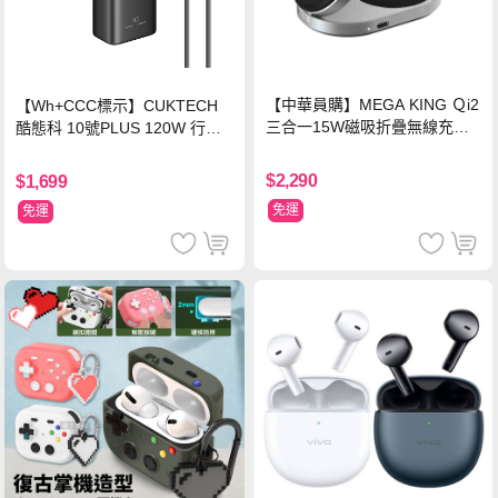
【中華員購】MEGA KING Ｑi2
【Wh+CCC標示】CUKTECH
三合一15W磁吸折疊無線充電
酷態科 10號PLUS 120W 行動
支架 黑
電源 15000mAh (PB150P)-黑
色
$2,290
$1,699
免運
免運