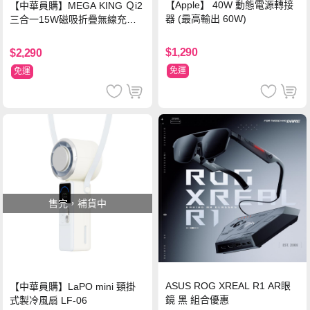
【Apple】 40W 動態電源轉接
【中華員購】MEGA KING Ｑi2
器 (最高輸出 60W)
三合一15W磁吸折疊無線充電
支架 黑
$1,290
$2,290
免運
免運
售完，補貨中
ASUS ROG XREAL R1 AR眼
【中華員購】LaPO mini 頸掛
鏡 黑 組合優惠
式製冷風扇 LF-06