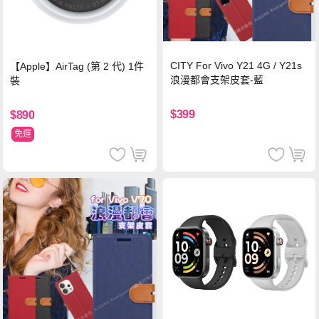
CITY For Vivo Y21 4G / Y21s
【Apple】AirTag (第 2 代) 1件
浪漫都會支架皮套-藍
裝
$399
$890
免運