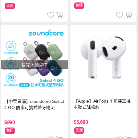
免運
免運
售完，補貨中
【Apple】AirPods 4 藍芽耳機
【中華員購】soundcore Select
主動式降噪款
4 GO 防水可攜式藍牙喇叭
$5,690
$990
免運
免運