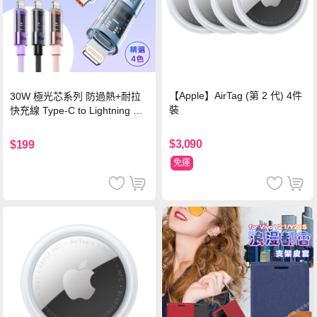
【Apple】AirTag (第 2 代) 4件
30W 極光芯系列 防過熱+耐拉
裝
快充線 Type-C to Lightning 傳
輸充電線(1.2M)黑色
$3,090
$199
免運