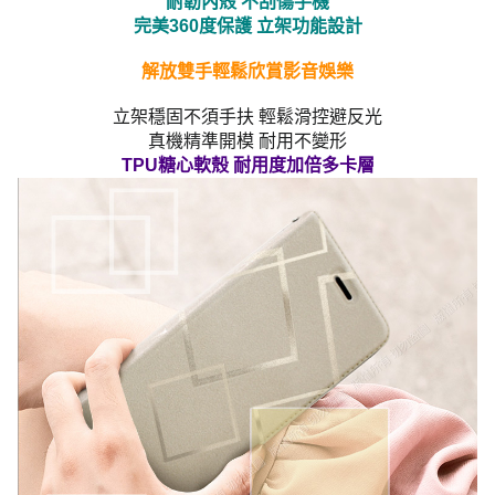
耐韌內殼 不刮傷手機
完美360度保護 立架功能設計
解放雙手輕鬆欣賞影音娛樂
立架穩固不須手扶 輕鬆滑控避反光
真機精準開模 耐用不變形
TPU糖心軟殼 耐用度加倍多卡層