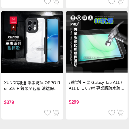
超抗刮 三星 Galaxy Tab A11 /
XUNDD訊迪 軍事防摔 OPPO R
A11 LTE 8.7吋 專業版疏水疏油
eno16 F 鏡頭全包覆 清透保護
9H鋼化玻璃膜 平板玻璃貼
殼 手機殼(夜幕黑)
$299
$379