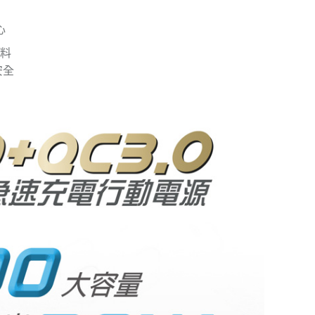
心
塑料
安全