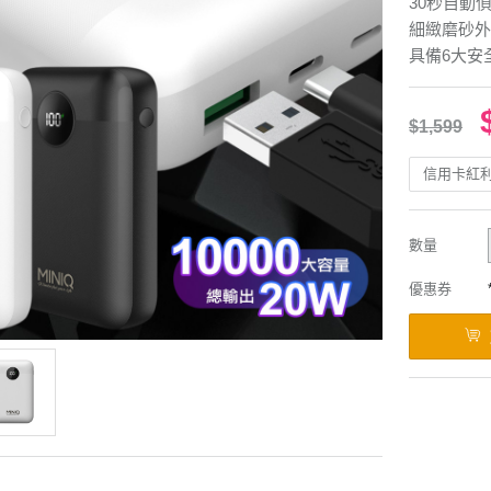
30秒自動
細緻磨砂外
具備6大安
$1,599
信用卡紅
數量
優惠券