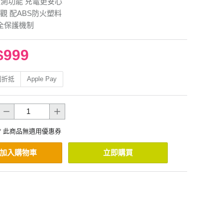
偵測功能 充電更安心
觀 配ABS防火塑料
全保護機制
$999
利折抵
Apple Pay
* 此商品無適用優惠券
加入購物車
立即購買