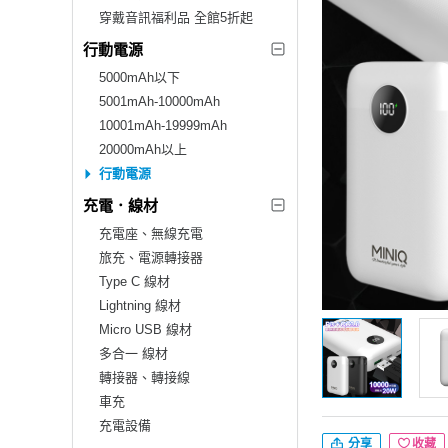
穿戴音訊福利品 全館5折起
行動電源
5000mAh以下
5001mAh-10000mAh
10001mAh-19999mAh
20000mAh以上
行動電源
充電．線材
充電座、無線充電
旅充、電源轉接器
Type C 線材
Lightning 線材
Micro USB 線材
多合一 線材
轉接器、轉接線
車充
充電設備
分享
收藏