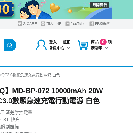
展開廣告
S-CARE
加入LINE
YouTube
FB粉絲團
商品
項
登入
︱
註冊
0
購物車
會員中心
W PD+QC3.0數顯急速充電行動電源 白色
Q】MD-BP-072 10000mAh 20W
QC3.0數顯急速充電行動電源 白色
示 清楚掌控電量
C3.0 快充
自動識別設備