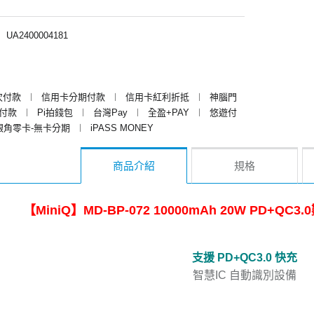
︱
UA2400004181
次付款
︱
信用卡分期付款
︱
信用卡紅利折抵
︱
神腦門
y付款
︱
Pi拍錢包
︱
台灣Pay
︱
全盈+PAY
︱
悠遊付
銀角零卡-無卡分期
︱
iPASS MONEY
商品介紹
規格
【MiniQ】MD-BP-072 10000mAh 20W PD+
支援 PD+QC3.0 快充
智慧IC 自動識別設備