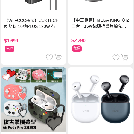
【中華員購】MEGA KING Ｑi2
【Wh+CCC標示】CUKTECH
三合一15W磁吸折疊無線充電
酷態科 10號PLUS 120W 行動
支架 黑
電源 15000mAh (PB150P)-黑
色
$2,290
$1,699
免運
免運