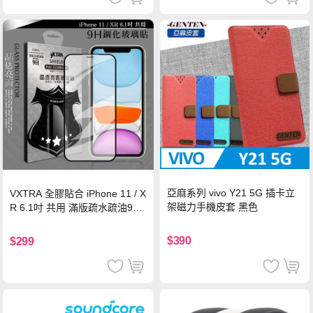
亞麻系列 vivo Y21 5G 插卡立
VXTRA 全膠貼合 iPhone 11 / X
架磁力手機皮套 黑色
R 6.1吋 共用 滿版疏水疏油9H
鋼化頂級玻璃膜(黑)
$390
$299