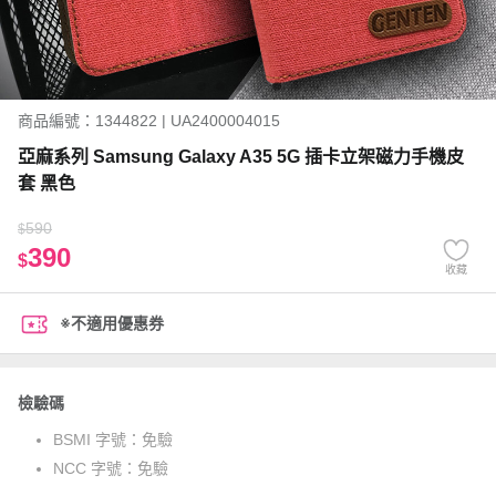
商品編號：1344822 | UA2400004015
亞麻系列 Samsung Galaxy A35 5G 插卡立架磁力手機皮
套 黑色
590
$
390
$
收藏
※不適用優惠券
檢驗碼
BSMI 字號：
免驗
NCC 字號：
免驗