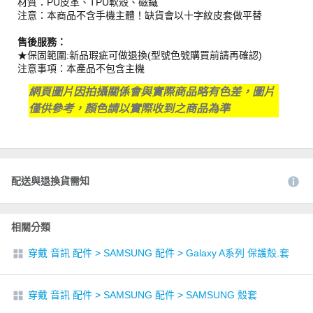
材質：PU皮革、TPU軟殼、磁鐵
注意：本商品不含手機主體！缺貨會以十字紋皮套做平替
售後服務：
★保固範圍:新品瑕疵可做退換(型號色號購買前請再確認)
注意事項：本產品不包含主機
網頁圖片因拍攝關係會與實際商品略有色差，圖片
僅供參考，顏色請以實際收到之商品為準
配送與退換貨需知
相關分類
穿戴 音訊 配件
>
SAMSUNG 配件
>
Galaxy A系列 保護殼.套
穿戴 音訊 配件
>
SAMSUNG 配件
>
SAMSUNG 殼套