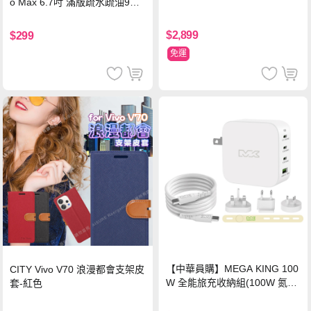
o Max 6.7吋 滿版疏水疏油9H
鋼化頂級玻璃膜(黑)
$2,899
$299
免運
【中華員購】MEGA KING 100
CITY Vivo V70 浪漫都會支架皮
W 全能旅充收納組(100W 氮化
套-紅色
鎵旅充頭 +100W高速充電線附
萬國轉接器)