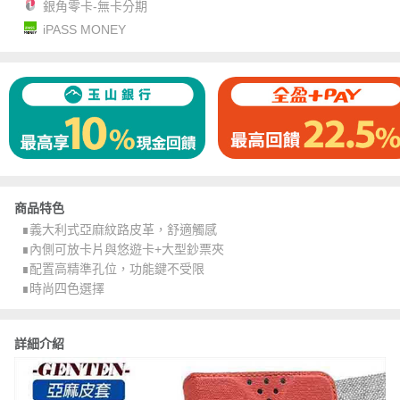
銀角零卡-無卡分期
iPASS MONEY
商品特色
∎義大利式亞麻紋路皮革，舒適觸感
∎內側可放卡片與悠遊卡+大型鈔票夾
∎配置高精準孔位，功能鍵不受限
∎時尚四色選擇
詳細介紹