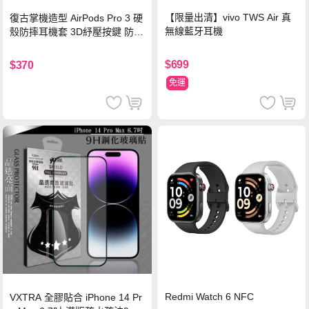
【限量出清】vivo TWS Air 真
復古掌機造型 AirPods Pro 3 硬
無線藍牙耳機
殼防摔耳機套 3D紓壓按鍵 防開
鎖扣 附心形掛勾(懷舊灰)
$699
$370
免運
Redmi Watch 6 NFC
VXTRA 全膠貼合 iPhone 14 Pr